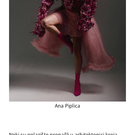
Ana Piplica
Neki su polazište pronašli u arhitektonici kroja,