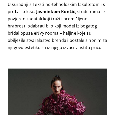
U suradnji s Tekstilno-tehnološkim fakultetom i s
prof.art.dr.sc.
Jasminkom Končić
, studentima je
povjeren zadatak koji traži i promišljenost i
hrabrost: odabrati bilo koji model iz bogatog
bridal opusa eNVy rooma – haljine koje su
obilježile stvaralaštvo brenda i postale sinonim za
njegovu estetiku – i iz njega izvući vlastitu priču.