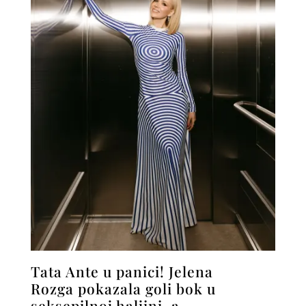
Tata Ante u panici! Jelena
Rozga pokazala goli bok u
seksepilnoj haljini, a