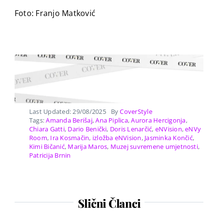
Foto: Franjo Matković
Last Updated: 29/08/2025
By
CoverStyle
Tags:
Amanda Berišaj
,
Ana Piplica
,
Aurora Hercigonja
,
Chiara Gatti
,
Dario Benički
,
Doris Lenarčić
,
eNVision
,
eNVy
Room
,
Ira Kosmačin
,
izložba eNVision
,
Jasminka Končić
,
Kimi Bičanić
,
Marija Maros
,
Muzej suvremene umjetnosti
,
Patricija Brnin
Slični Članci