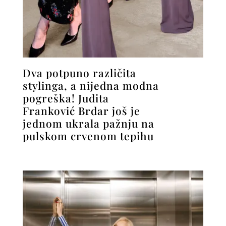
Dva potpuno različita
stylinga, a nijedna modna
pogreška! Judita
Franković Brdar još je
jednom ukrala pažnju na
pulskom crvenom tepihu