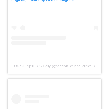
Pogledajte ovu objavu na Instagramu.
Objavu dijeli FCC Daily (@fashion_celebs_critics_)