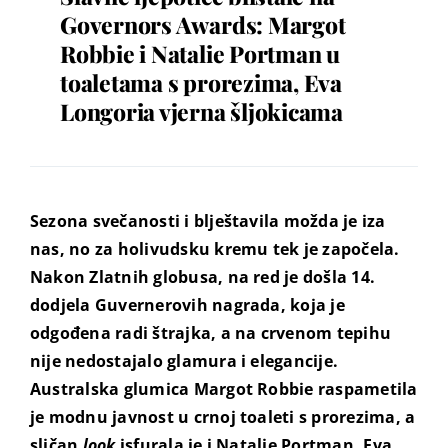
Governors Awards: Margot
Robbie i Natalie Portman u
toaletama s prorezima, Eva
Longoria vjerna šljokicama
Sezona svečanosti i blještavila možda je iza
nas, no za holivudsku kremu tek je započela.
Nakon Zlatnih globusa, na red je došla 14.
dodjela Guvernerovih nagrada, koja je
odgođena radi štrajka, a na crvenom tepihu
nije nedostajalo glamura i elegancije.
Australska glumica Margot Robbie raspametila
je modnu javnost u crnoj toaleti s prorezima, a
sličan
look
isfurala je i Natalie Portman. Eva