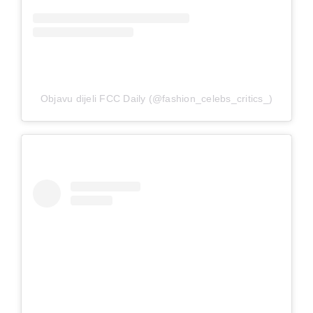
Objavu dijeli FCC Daily (@fashion_celebs_critics_)