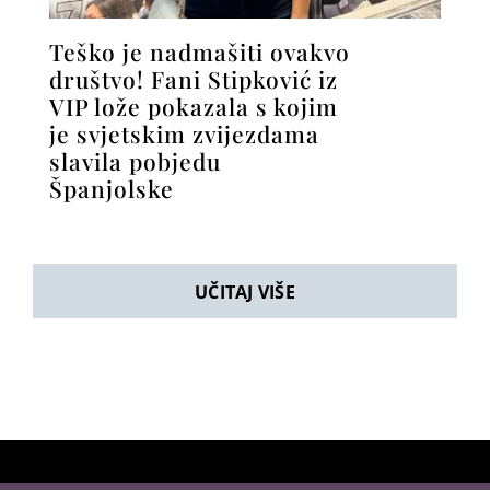
Teško je nadmašiti ovakvo
društvo! Fani Stipković iz
VIP lože pokazala s kojim
je svjetskim zvijezdama
slavila pobjedu
Španjolske
UČITAJ VIŠE