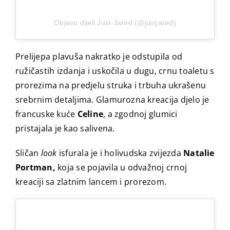
Objavu dijeli Just Jared (@justjared)
Prelijepa plavuša nakratko je odstupila od
ružičastih izdanja i uskočila u dugu, crnu toaletu s
prorezima na predjelu struka i trbuha ukrašenu
srebrnim detaljima. Glamurozna kreacija djelo je
francuske kuće
Celine
, a zgodnoj glumici
pristajala je kao salivena.
Sličan
look
isfurala je i holivudska zvijezda
Natalie
Portman,
koja se pojavila u odvažnoj crnoj
kreaciji sa zlatnim lancem i prorezom.