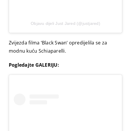
Objavu dijeli Just Jared (@justjared)
Zvijezda filma ‘Black Swan‘ opredijelila se za
modnu kuću Schiaparelli.
Pogledajte GALERIJU: