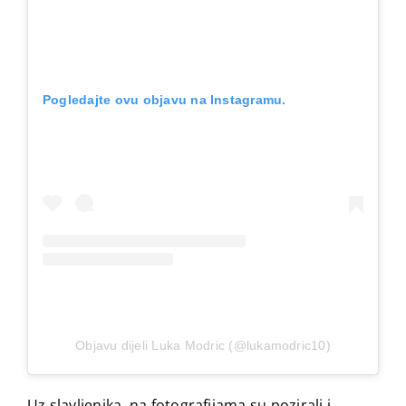
Pogledajte ovu objavu na Instagramu.
Objavu dijeli Luka Modric (@lukamodric10)
Uz slavljenika, na fotografijama su pozirali i