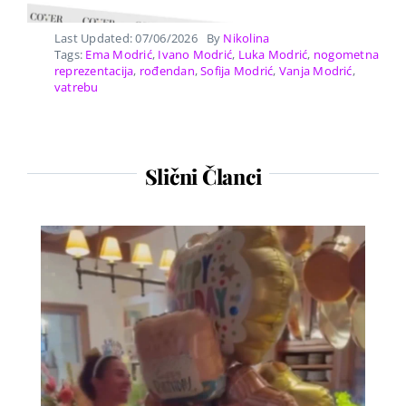
Last Updated: 07/06/2026
By
Nikolina
Tags:
Ema Modrić
,
Ivano Modrić
,
Luka Modrić
,
nogometna
reprezentacija
,
rođendan
,
Sofija Modrić
,
Vanja Modrić
,
vatrebu
Slični Članci