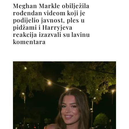
Meghan Markle obilježila
rođendan videom koji je
podijelio javnost, ples u
pidžami i Harryjeva
reakcija izazvali su lavinu
komentara