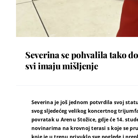
Severina se pohvalila tako d
svi imaju mišljenje
Severina je još jednom potvrdila svoj sta
svog sljedećeg velikog koncertnog trijumfa
povratak u Arenu Stožice, gdje će 14. stud
novinarima na krovnoj terasi s koje se pr
koje je u trenu privuklo sve poglede i pr