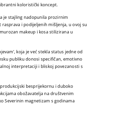
brantni koloristički koncept.
 je stajling nadopunila prozirnim
sprava i podijeljenih mišljenja, u ovoj su
glamurozan makeup i kosa stilizirana u
vam’, koja je već stekla status jedne od
ansku publiku donosi specifičan, emotivno
lnoj interpretaciji i bliskoj povezanosti s
 produkcijski besprijekornu i duboko
eakcijama obožavatelja na društvenim
kako Severinin magnetizam s godinama