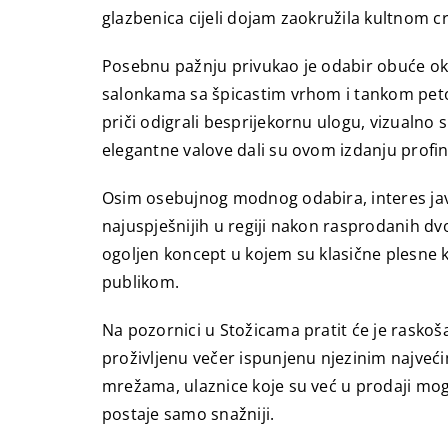
glazbenica cijeli dojam zaokružila kultnom c
Posebnu pažnju privukao je odabir obuće oko
salonkama sa špicastim vrhom i tankom petom
priči odigrali besprijekornu ulogu, vizualno s
elegantne valove dali su ovom izdanju profin
Osim osebujnog modnog odabira, interes javn
najuspješnijih u regiji nakon rasprodanih dv
ogoljen koncept u kojem su klasične plesne kor
publikom.
Na pozornici u Stožicama pratit će je raskoš
proživljenu večer ispunjenu njezinim najveć
mrežama, ulaznice koje su već u prodaji mo
postaje samo snažniji.