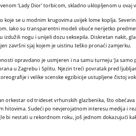
rvenom ‘Lady Dior’ torbicom, skladno uklopljenom u ovaj vi
 koje se u modnim krugovima uvijek lome koplja. Severina
. Iako su transparentni modeli obuće nerijetko predmet ra
u izdužili nogu i unijeli dozu seksepila. Diskretan nakit, 
jen završni sjaj kojem je uistinu teško pronaći zamjerku.
osti opravdano je usmjeren i na samu turneju ‘Ja samo pje
orana u Zagrebu i Splitu. Njezin treći povratak pred ljublj
eografije i velike scenske egzibicije ustupljene čistoj voka
an orkestar od trideset vrhunskih glazbenika, što obećava
im hitovima. Sudeći po nevjerojatnom interesu medija i r
gle bi nestati u rekordnom roku, još jednom dokazujući 