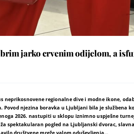
obrim jarko crvenim odijelom, a isfu
tus neprikosnovene regionalne dive i modne ikone, odab
. Povod njezina boravka u Ljubljani bila je službena ko
enoga 2026. nastupiti u sklopu iznimno uspješne turnej
uža spektakularan pogled na Ljubljanski dvorac, slavn
eplavilo društvene mreže valom oduševljenja…