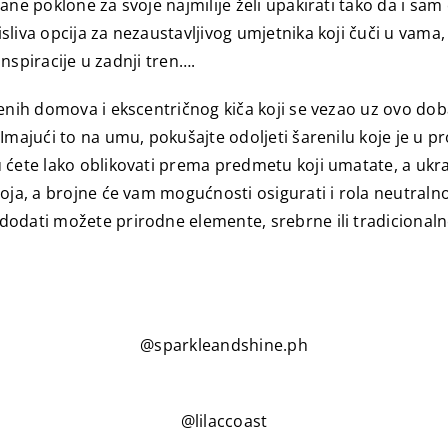
ane poklone za svoje najmilije želi upakirati tako da i s
sliva opcija za nezaustavljivog umjetnika koji čuči u vam
inspiracije u zadnji tren….
čenih domova i ekscentričnog kiča koji se vezao uz ovo dob
Imajući to na umu, pokušajte odoljeti šarenilu koje je u pr
 ćete lako oblikovati prema predmetu koji umatate, a ukr
 boja, a brojne će vam mogućnosti osigurati i rola neutra
dodati možete prirodne elemente, srebrne ili tradicional
@sparkleandshine.ph
@lilaccoast