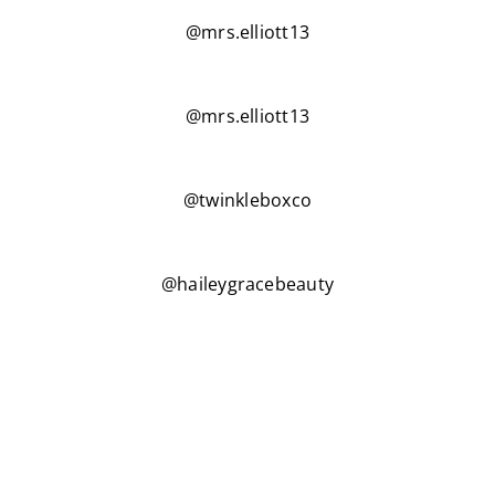
@mrs.elliott13
@mrs.elliott13
@twinkleboxco
@haileygracebeauty