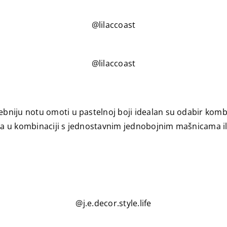
@lilaccoast
@lilaccoast
niju notu omoti u pastelnoj boji idealan su odabir komb
 u kombinaciji s jednostavnim jednobojnim mašnicama ili 
@j.e.decor.style.life