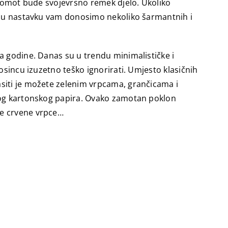
am omot bude svojevrsno remek djelo. Ukoliko
a, u nastavku vam donosimo nekoliko šarmantnih i
a godine. Danas su u trendu minimalističke i
osincu izuzetno teško ignorirati. Umjesto klasičnih
asiti je možete zelenim vrpcama, grančicama i
lnog kartonskog papira. Ovako zamotan poklon
ne crvene vrpce…