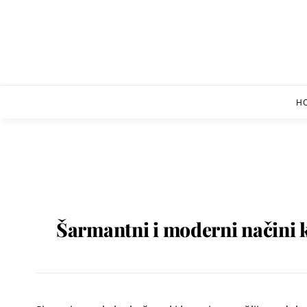
Skip
to
content
H
Šarmantni i moderni načini k