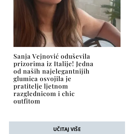
Sanja Vejnović oduševila
prizorima iz Italije! Jedna
od naših najelegantnijih
glumica osvojila je
pratitelje ljetnom
razglednicom i chic
outfitom
UČITAJ VIŠE