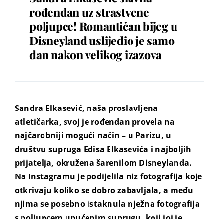
rođendan uz strastvene
poljupce! Romantičan bijeg u
Disneyland uslijedio je samo
dan nakon velikog izazova
Sandra Elkasević, naša proslavljena
atletičarka, svoj je rođendan provela na
najčarobniji mogući način – u Parizu, u
društvu supruga Edisa Elkasevića i najboljih
prijatelja, okružena šarenilom Disneylanda.
Na Instagramu je podijelila niz fotografija koje
otkrivaju koliko se dobro zabavljala, a među
njima se posebno istaknula nježna fotografija
s poljupcem upućenim suprugu, koji joj je