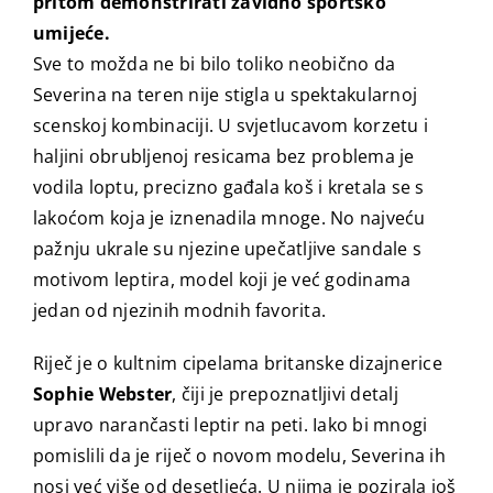
pritom demonstrirati zavidno sportsko
umijeće.
Sve to možda ne bi bilo toliko neobično da
Severina na teren nije stigla u spektakularnoj
scenskoj kombinaciji. U svjetlucavom korzetu i
haljini obrubljenoj resicama bez problema je
vodila loptu, precizno gađala koš i kretala se s
lakoćom koja je iznenadila mnoge. No najveću
pažnju ukrale su njezine upečatljive sandale s
motivom leptira, model koji je već godinama
jedan od njezinih modnih favorita.
Riječ je o kultnim cipelama britanske dizajnerice
Sophie Webster
, čiji je prepoznatljivi detalj
upravo narančasti leptir na peti. Iako bi mnogi
pomislili da je riječ o novom modelu, Severina ih
nosi već više od desetljeća. U njima je pozirala još