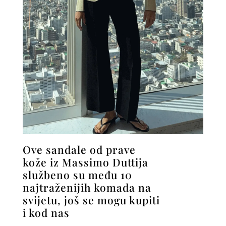
Ove sandale od prave
kože iz Massimo Duttija
službeno su među 10
najtraženijih komada na
svijetu, još se mogu kupiti
i kod nas