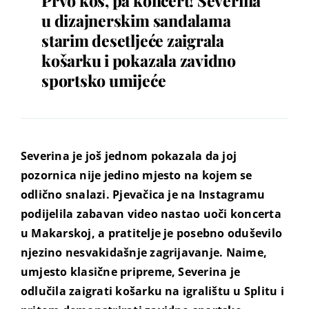
Prvo koš, pa koncert! Severina
u dizajnerskim sandalama
starim desetljeće zaigrala
košarku i pokazala zavidno
sportsko umijeće
Severina je još jednom pokazala da joj
pozornica nije jedino mjesto na kojem se
odlično snalazi. Pjevačica je na Instagramu
podijelila zabavan video nastao uoči koncerta
u Makarskoj, a pratitelje je posebno oduševilo
njezino nesvakidašnje zagrijavanje. Naime,
umjesto klasične pripreme, Severina je
odlučila zaigrati košarku na igralištu u Splitu i