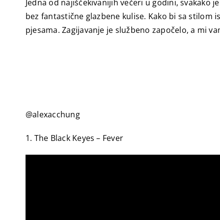
Jedna od najiščekivanijih večeri u godini, svakako j
bez fantastične glazbene kulise. Kako bi sa stilom 
pjesama. Zagijavanje je službeno započelo, a mi v
@alexacchung
1. The Black Keyes – Fever