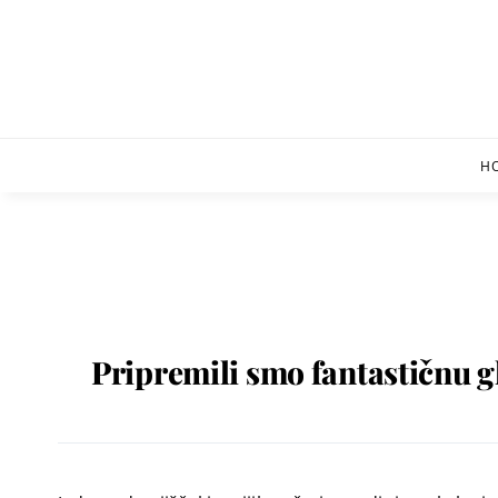
Skip
to
content
H
Pripremili smo fantastičnu g