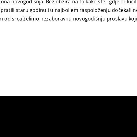
e ona novogodišnja. Bez obzira na to kako ste i gdje odluči
ispratili staru godinu i u najboljem raspoloženju dočekali 
am od srca želimo nezaboravnu novogodišnju proslavu koju