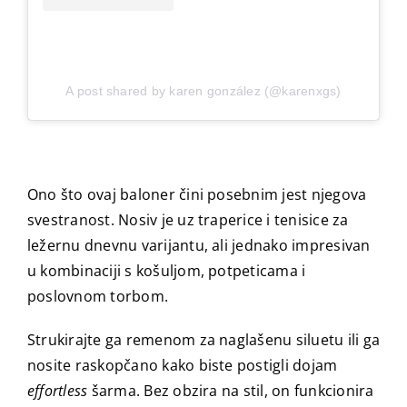
A post shared by karen gonzález (@karenxgs)
Ono što ovaj baloner čini posebnim jest njegova
svestranost. Nosiv je uz traperice i tenisice za
ležernu dnevnu varijantu, ali jednako impresivan
u kombinaciji s košuljom, potpeticama i
poslovnom torbom.
Strukirajte ga remenom za naglašenu siluetu ili ga
nosite raskopčano kako biste postigli dojam
effortless
šarma. Bez obzira na stil, on funkcionira