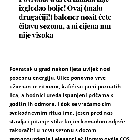
izgledao bolje! Ovaj (malo
drugačiji!) baloner nosit ćete
čitavu sezonu, a ni cijena mu
nije visoka
Povratak u grad nakon ljeta uvijek nosi
posebnu energiju. Ulice ponovno vrve
užurbanim ritmom, kafići su puni poznatih
lica, a hodnici ureda ispunjeni pričama s
godišnjih odmora. I dok se vraćamo tim
svakodnevnim ritualima, jesen pred nas
stavlja i pitanje stila: kojim komadom odjeće
zakoračiti u novu sezonu s dozom
samopouzdanja i elegancije? Upravo ovdje COS