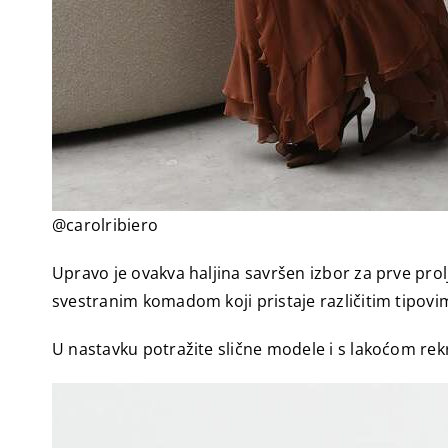
@carolribiero
Upravo je ovakva haljina savršen izbor za prve prol
svestranim komadom koji pristaje različitim tipov
U nastavku potražite slične modele i s lakoćom rek