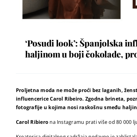
‘Posudi look’: Španjolska in
haljinom u boji čokolade, pr
Proljetna moda ne može proći bez laganih, ženstv
influencerice Carol Ribeiro. Zgodna brineta, po
fotografije u kojima nosi raskošnu smeđu halji
Carol Ribiero
na Instagramu prati više od 80 000 lju
Kreatorica digitalnog sadržaja nedavno je zablista