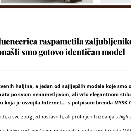
fluencerica raspametila zaljubljen
onašli smo gotovo identičan model
enih haljina, a jedan od najljepših modela koje smo ov
znata po svom nenametljivom, ali vrlo elegantnom stilu,
nu koja je osvojila Internet… s potpisom brenda MYSK 
di, a sve zbog jednostavnih, ali profinjenih izdanja s
high 
la u haljina od lepršavog materijala s potpisom brenda MYS