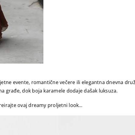
jetne evente, romantične večere ili elegantna dnevna druže
ima građe, dok boja karamele dodaje dašak luksuza.
reirajte ovaj dreamy proljetni look…