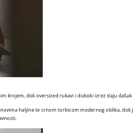
im krojem, dok oversized rukavi i duboki izrez daju dašak 
 tonovima haljine te crnom torbicom modernog oblika, dok 
avnosti.