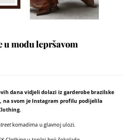
ike u modu lepršavom
ih dana vidjeli dolazi iz garderobe brazilske
 na svom je Instagram profilu podijelila
Clothing
.
street
komadima u glavnoj ulozi.
K Clothing u toploj boji čokolade.