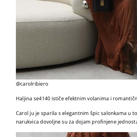
@carolribiero
Haljina se4140 ističe efektnim volanima i romantičn
Carol ju je sparila s elegantnim špic salonkama u
narukvica dovoljne su za dojam profinjene jednost