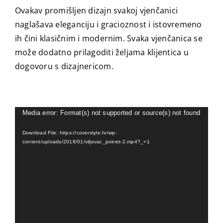
Ovakav promišljen dizajn svakoj vjenčanici
naglašava eleganciju i gracioznost i istovremeno
ih čini klasičnim i modernim. Svaka vjenčanica se
može dodatno prilagoditi željama klijentica u
dogovoru s dizajnericom.
Video
Media error: Format(s) not supported or source(s) not found
Player
Download File: https://coverstyle.hr/wp-
content/uploads/2018/01/viljevac_pokret-2.mp4?_=1