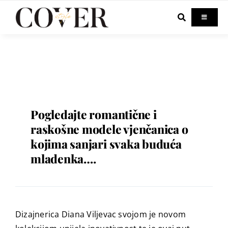
Skip
to
Toggle
Navigati
content
Home
Celebrity
Fashion
Pogledajte romantične i
raskošne modele vjenčanica o
kojima sanjari svaka buduća
Beauty
mladenka….
Lifestyle
Out & About
Dizajnerica Diana Viljevac svojom je novom