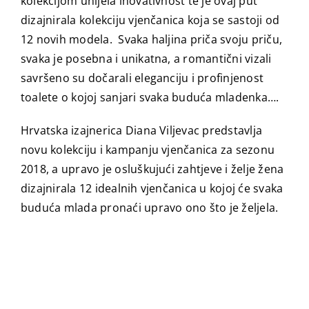
kolekcijom unijela inovativnost te je ovaj put
dizajnirala kolekciju vjenčanica koja se sastoji od
12 novih modela. Svaka haljina priča svoju priču,
svaka je posebna i unikatna, a romantični vizali
savršeno su dočarali eleganciju i profinjenost
toalete o kojoj sanjari svaka buduća mladenka….
Hrvatska izajnerica Diana Viljevac predstavlja
novu kolekciju i kampanju vjenčanica za sezonu
2018, a upravo je osluškujući zahtjeve i želje žena
dizajnirala 12 idealnih vjenčanica u kojoj će svaka
buduća mlada pronaći upravo ono što je željela.