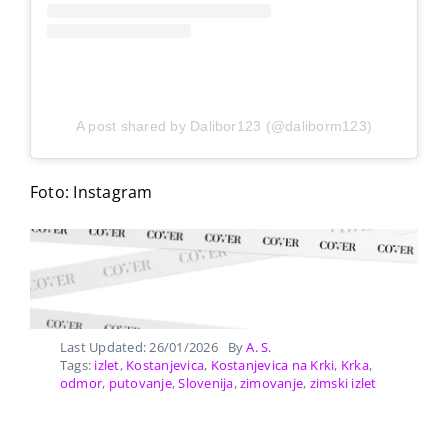
A post shared by Dalibor123 (@daliborm123)
Foto: Instagram
Last Updated: 26/01/2026
By
A. S.
Tags:
izlet
,
Kostanjevica
,
Kostanjevica na Krki
,
Krka
,
odmor
,
putovanje
,
Slovenija
,
zimovanje
,
zimski izlet