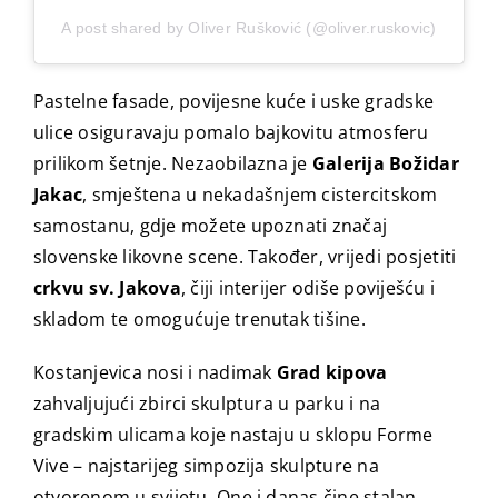
A post shared by Oliver Rušković (@oliver.ruskovic)
Pastelne fasade, povijesne kuće i uske gradske
ulice osiguravaju pomalo bajkovitu atmosferu
prilikom šetnje. Nezaobilazna je
Galerija Božidar
Jakac
, smještena u nekadašnjem cistercitskom
samostanu, gdje možete upoznati značaj
slovenske likovne scene. Također, vrijedi posjetiti
crkvu sv. Jakova
, čiji interijer odiše poviješću i
skladom te omogućuje trenutak tišine.
Kostanjevica nosi i nadimak
Grad kipova
zahvaljujući zbirci skulptura u parku i na
gradskim ulicama koje nastaju u sklopu Forme
Vive – najstarijeg simpozija skulpture na
otvorenom u svijetu. One i danas čine stalan