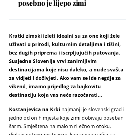
posebno je lijepo zimi
Kratki zimski izleti idealni su za one koji žele
uživati u prirodi, kulturnim detaljima i tišini,
bez dugih priprema i iscrpljujućih putovanja.
Susjedna Slovenija vrvi zanimljivim
destinacijama koje nisu daleko, a nude svašta
za vidjeti i doživjeti. Ako vam se ide negdje za
vikend, imamo prijedlog za bajkovitu
destinaciju koja vas neće razočarati…
Kostanjevica na Krki
najmanji je slovenski grad i
jedno od onih mjesta koje zimi dobivaju poseban
šarm. Smještena na malom riječnom otoku,
djeluje gotovo nestvarno, kao scenografija za