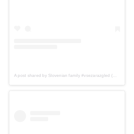
A post shared by Slovenian family #vsezarazgled (@vsezarazgled)