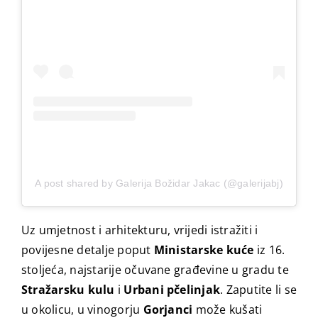
A post shared by Galerija Božidar Jakac (@galerijabj)
Uz umjetnost i arhitekturu, vrijedi istražiti i
povijesne detalje poput
Ministarske kuće
iz 16.
stoljeća, najstarije očuvane građevine u gradu te
Stražarsku kulu
i
Urbani pčelinjak
. Zaputite li se
u okolicu, u vinogorju
Gorjanci
može kušati