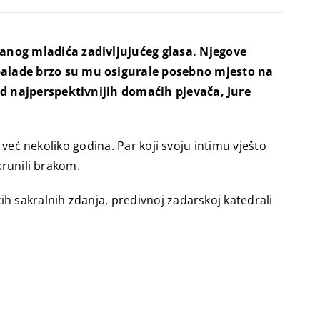
ranog mladića zadivljujućeg glasa. Njegove
balade brzo su mu osigurale posebno mjesto na
od najperspektivnijih domaćih pjevača, Jure
 već nekoliko godina. Par koji svoju intimu vješto
krunili brakom.
h sakralnih zdanja, predivnoj zadarskoj katedrali