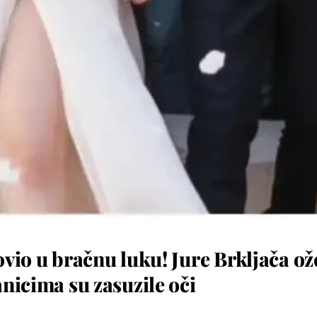
ovio u bračnu luku! Jure Brkljača ož
nicima su zasuzile oči