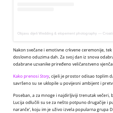
Nakon svečane i emotivne crkvene ceremonije, tek vje
doslovno oduzima dah. Za svoj dan iz snova odabra
odabrane uzvanike priređeno veličanstveno vjenč
Kako prenosi
Story
, cijeli je prostor odisao topli
savršeno su se uklopile u povijesni ambijent i pret
Poseban, a za mnoge i najdirljiviji trenutak večeri
Lucija odlučili su se za nešto potpuno drugačije i 
naranče’, koju im je uživo izvela popularna grupa