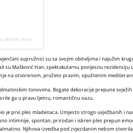
Objavu dijeli Wedding & elopement photography — Croatia (@mise_photography)
nčani supružnici su sa svojim obiteljima i najužim krugom p
li su Mašković Han, spektakularnu povijesnu rezidenciju 
anje na otvorenom, prožeto pravim, opuštenim mediteran
m dalmatinskim tonovima. Bogate dekoracije prepune svježih
vorile ga u pravu ljetnu, romantičnu oazu.
, bio je prvi ples mladenaca. Umjesto strogo uvježbanih i n
puno intimnije, spontan, prirodan i iskren ples prepun emoc
 Dalmatino. Njihova izvedba pod zvjezdanim nebom stvorila