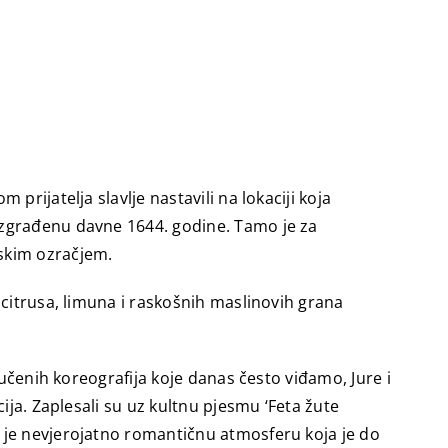
rijatelja slavlje nastavili na lokaciji koja
izgrađenu davne 1644. godine. Tamo je za
skim ozračjem.
 citrusa, limuna i raskošnih maslinovih grana
aučenih koreografija koje danas često viđamo, Jure i
ija. Zaplesali su uz kultnu pjesmu ‘Feta žute
 je nevjerojatno romantičnu atmosferu koja je do