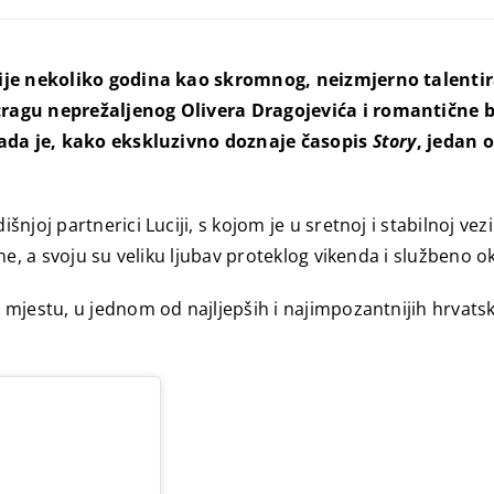
rije nekoliko godina kao skromnog, neizmjerno talenti
tragu neprežaljenog Olivera Dragojevića i romantične 
sada je, kako ekskluzivno doznaje časopis
Story
, jedan 
joj partnerici Luciji, s kojom je u sretnoj i stabilnoj vezi
ne, a svoju su veliku ljubav proteklog vikenda i službeno o
mjestu, u jednom od najljepših i najimpozantnijih hrvatski