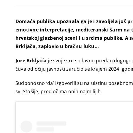
Domaća publika upoznala ga je i zavoljela još p
emotivne interpretacije, mediteranski šarm na 
hrvatskoj glazbenoj sceni i u srcima publike. A 
Brkljača, zaplovio u bračnu luku…
Jure Brkljača
je svoje srce odavno predao dugogodišn
čuva od očiju javnosti zaručio se krajem 2024. godi
Sudbonosno ‘da’ izgovorili su na uistinu posebnom 
sv. Stošije, pred očima onih najmilijih.