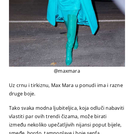
@maxmara
Uz crnu i tirkiznu, Max Mara u ponudi ima i razne
druge boje.
Tako svaka modna ljubiteljica, koja odluči nabaviti
vlastiti par ovih trendi čizama, može birati
između nekoliko upečatljivih nijansi poput bijele,
smeđe, bordo, tamnoplave i boje senfa.