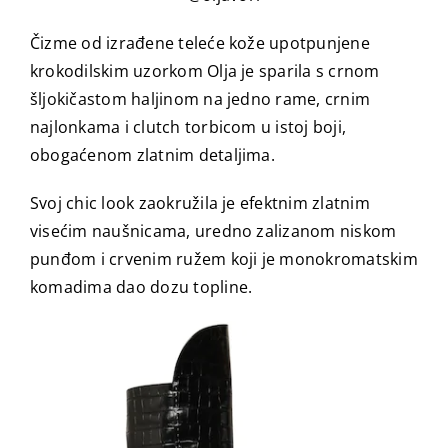
Čizme od izrađene teleće kože upotpunjene
krokodilskim uzorkom Olja je sparila s crnom
šljokičastom haljinom na jedno rame, crnim
najlonkama i clutch torbicom u istoj boji,
obogaćenom zlatnim detaljima.
Svoj chic look zaokružila je efektnim zlatnim
visećim naušnicama, uredno zalizanom niskom
punđom i crvenim ružem koji je monokromatskim
komadima dao dozu topline.