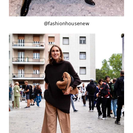
@fashionhousenew