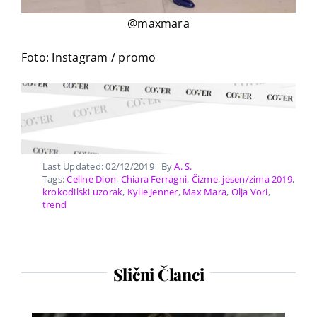
@maxmara
Foto: Instagram / promo
Last Updated: 02/12/2019
By
A. S.
Tags:
Celine Dion
,
Chiara Ferragni
,
Čizme
,
jesen/zima 2019
,
krokodilski uzorak
,
Kylie Jenner
,
Max Mara
,
Olja Vori
,
trend
Slični Članci