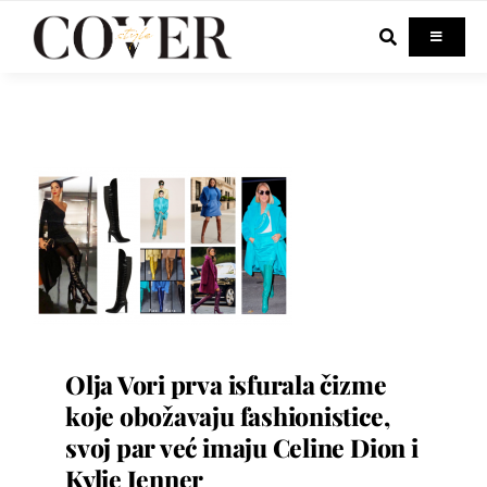
Skip
to
Toggle
Navigati
content
Home
Celebrity
Fashion
Beauty
Olja Vori prva isfurala čizme
Lifestyle
koje obožavaju fashionistice,
svoj par već imaju Celine Dion i
Out & About
Kylie Jenner