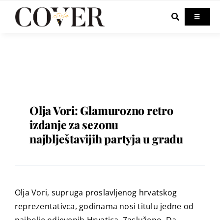
Skip
to
Toggle
Navigati
content
Home
Celebrity
Fashion
Olja Vori: Glamurozno retro
izdanje za sezonu
najblještavijih partyja u gradu
Beauty
Lifestyle
Olja Vori, supruga proslavljenog hrvatskog
Out & About
reprezentativca, godinama nosi titulu jedne od