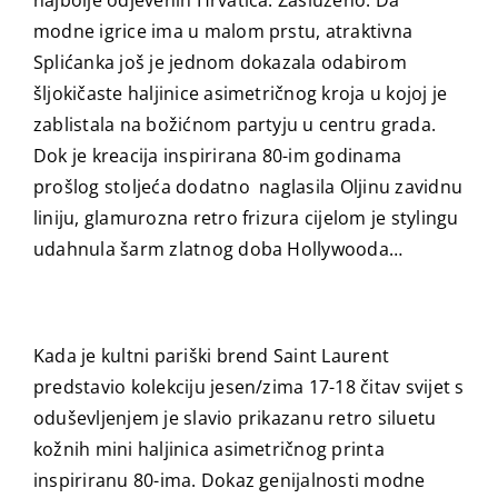
najbolje odjevenih Hrvatica. Zasluženo. Da
modne igrice ima u malom prstu, atraktivna
Splićanka još je jednom dokazala odabirom
šljokičaste haljinice asimetričnog kroja u kojoj je
zablistala na božićnom partyju u centru grada.
Dok je kreacija inspirirana 80-im godinama
prošlog stoljeća dodatno naglasila Oljinu zavidnu
liniju, glamurozna retro frizura cijelom je stylingu
udahnula šarm zlatnog doba Hollywooda…
Kada je kultni pariški brend Saint Laurent
predstavio kolekciju jesen/zima 17-18 čitav svijet s
oduševljenjem je slavio prikazanu retro siluetu
kožnih mini haljinica asimetričnog printa
inspiriranu 80-ima. Dokaz genijalnosti modne