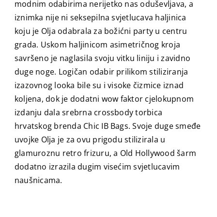
modnim odabirima nerijetko nas oduševljava, a
iznimka nije ni seksepilna svjetlucava haljinica
koju je Olja odabrala za božićni party u centru
grada. Uskom haljinicom asimetričnog kroja
savršeno je naglasila svoju vitku liniju i zavidno
duge noge. Logičan odabir prilikom stiliziranja
izazovnog looka bile su i visoke čizmice iznad
koljena, dok je dodatni wow faktor cjelokupnom
izdanju dala srebrna crossbody torbica
hrvatskog brenda Chic IB Bags. Svoje duge smeđe
uvojke Olja je za ovu prigodu stilizirala u
glamuroznu retro frizuru, a Old Hollywood šarm
dodatno izrazila dugim visećim svjetlucavim
naušnicama.