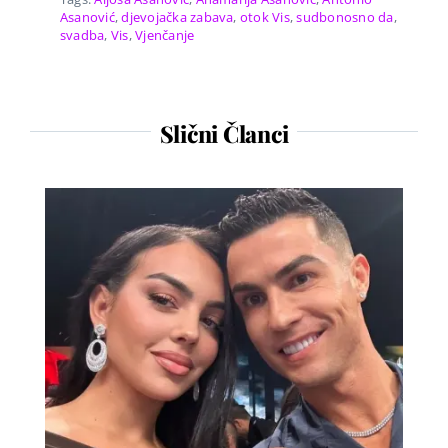
Asanović
,
djevojačka zabava
,
otok Vis
,
sudbonosno da
,
svadba
,
Vis
,
Vjenčanje
Slični Članci