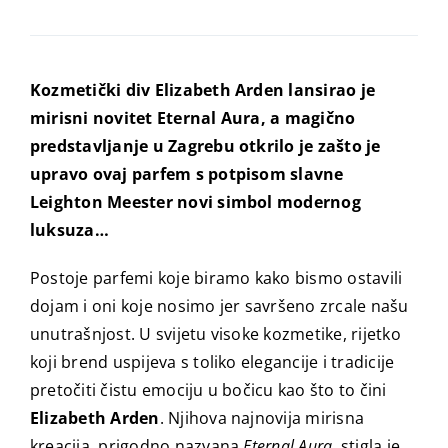
Kozmetički div Elizabeth Arden lansirao je
mirisni novitet Eternal Aura, a magično
predstavljanje u Zagrebu otkrilo je zašto je
upravo ovaj parfem s potpisom slavne
Leighton Meester novi simbol modernog
luksuza…
Postoje parfemi koje biramo kako bismo ostavili
dojam i oni koje nosimo jer savršeno zrcale našu
unutrašnjost. U svijetu visoke kozmetike, rijetko
koji brend uspijeva s toliko elegancije i tradicije
pretočiti čistu emociju u bočicu kao što to čini
Elizabeth Arden
. Njihova najnovija mirisna
kreacija, prigodno nazvana
Eternal Aura
, stigla je