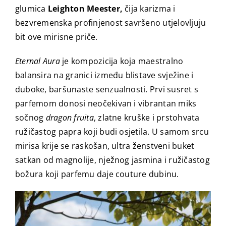
glumica
Leighton Meester,
čija karizma i
bezvremenska profinjenost savršeno utjelovljuju
bit ove mirisne priče.
Eternal Aura
je kompozicija koja maestralno
balansira na granici između blistave svježine i
duboke, baršunaste senzualnosti. Prvi susret s
parfemom donosi neočekivan i vibrantan miks
sočnog
dragon fruita
, zlatne kruške i prstohvata
ružičastog papra koji budi osjetila. U samom srcu
mirisa krije se raskošan, ultra ženstveni buket
satkan od magnolije, nježnog jasmina i ružičastog
božura koji parfemu daje couture dubinu.