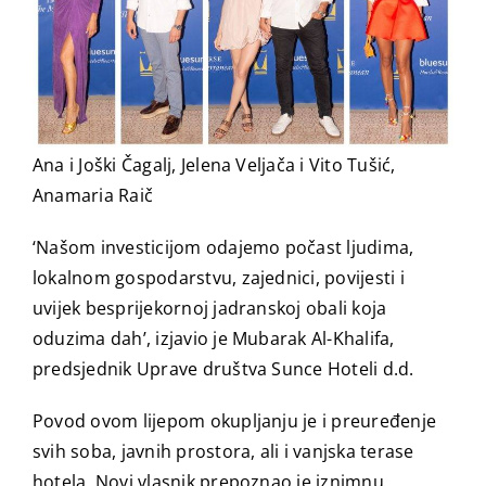
Ana i Joški Čagalj, Jelena Veljača i Vito Tušić,
Anamaria Raič
‘
Našom investicijom odajemo počast ljudima,
lokalnom gospodarstvu, zajednici, povijesti i
uvijek besprijekornoj jadranskoj obali koja
oduzima dah’,
izjavio je Mubarak Al-Khalifa,
predsjednik Uprave društva Sunce Hoteli d.d.
Povod ovom lijepom okupljanju je i preuređenje
svih soba, javnih prostora, ali i vanjska terase
hotela. Novi vlasnik prepoznao je iznimnu