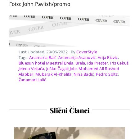
Foto: John Pavlish/promo
Last Updated: 29/06/2022
By
CoverStyle
Tags:
Anamaria Raič
,
Anamarija Asanović
,
Arija Rizvic
,
Bluesun hotel Maestral Brela
,
Brela
,
Ida Prester
,
Iris Cekuš
,
Jelena Veljača
,
Joško Čagalj Jole
,
Mohamed Ali Rashed
Alabbar
,
Mubarak Al-Khalifa
,
Nina Badić
,
Pedro Soltz
,
Žanamari Lalić
Slični Članci