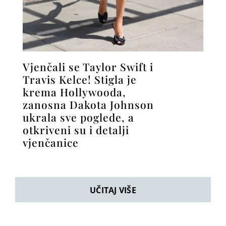
Vjenčali se Taylor Swift i
Travis Kelce! Stigla je
krema Hollywooda,
zanosna Dakota Johnson
ukrala sve poglede, a
otkriveni su i detalji
vjenčanice
UČITAJ VIŠE