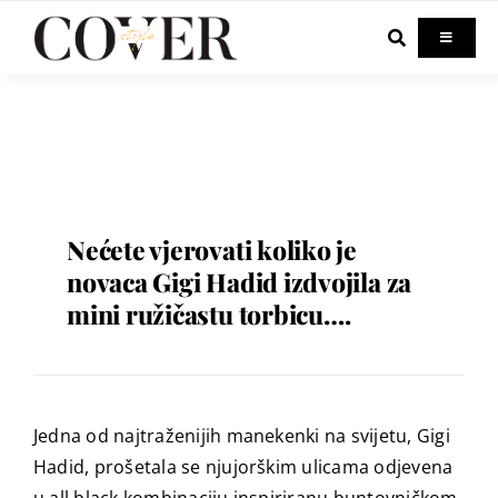
Skip
to
Toggle
Navigati
content
Home
Celebrity
Fashion
Nećete vjerovati koliko je
novaca Gigi Hadid izdvojila za
mini ružičastu torbicu….
Beauty
Lifestyle
Jedna od najtraženijih manekenki na svijetu, Gigi
Out & About
Hadid, prošetala se njujorškim ulicama odjevena