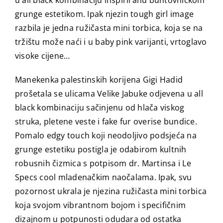
u all black kombinaciju inspiriranu buntovničkom
grunge estetikom. Ipak njezin tough girl image
razbila je jedna ružičasta mini torbica, koja se na
tržištu može naći i u baby pink varijanti, vrtoglavo
visoke cijene…
Manekenka palestinskih korijena Gigi Hadid
prošetala se ulicama Velike Jabuke odjevena u all
black kombinaciju sačinjenu od hlača viskog
struka, pletene veste i fake fur overise bundice.
Pomalo edgy touch koji neodoljivo podsjeća na
grunge estetiku postigla je odabirom kultnih
robusnih čizmica s potpisom dr. Martinsa i Le
Specs cool mladenačkim naočalama. Ipak, svu
pozornost ukrala je njezina ružičasta mini torbica
koja svojom vibrantnom bojom i specifičnim
dizajnom u potpunosti odudara od ostatka