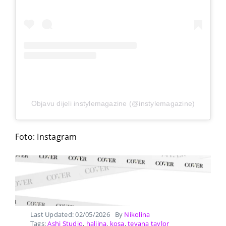
Objavu dijeli instylemagazine (@instylemagazine)
Foto: Instagram
Last Updated: 02/05/2026
By
Nikolina
Tags:
Ashi Studio
,
haljina
,
kosa
,
teyana taylor