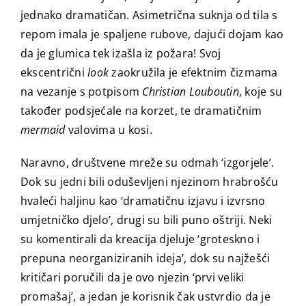
jednako dramatičan. Asimetrična suknja od tila s
repom imala je spaljene rubove, dajući dojam kao
da je glumica tek izašla iz požara! Svoj
ekscentrični
look
zaokružila je efektnim čizmama
na vezanje s potpisom
Christian Louboutin
, koje su
također podsjećale na korzet, te dramatičnim
mermaid
valovima u kosi.
Naravno, društvene mreže su odmah ‘izgorjele’.
Dok su jedni bili oduševljeni njezinom hrabrošću
hvaleći haljinu kao ‘dramatičnu izjavu i izvrsno
umjetničko djelo’, drugi su bili puno oštriji. Neki
su komentirali da kreacija djeluje ‘groteskno i
prepuna neorganiziranih ideja’, dok su najžešći
kritičari poručili da je ovo njezin ‘prvi veliki
promašaj’, a jedan je korisnik čak ustvrdio da je