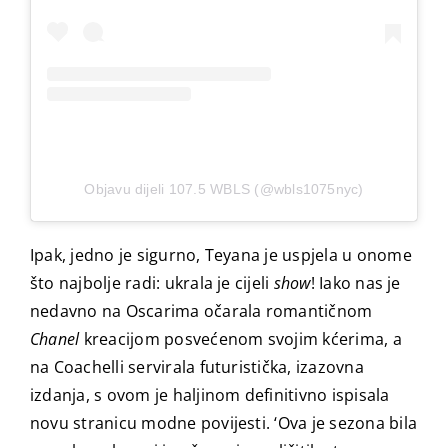
Objavu dijeli 107.5 WBLS (@wbls1075nyc)
Ipak, jedno je sigurno, Teyana je uspjela u onome
što najbolje radi: ukrala je cijeli
show
! Iako nas je
nedavno na Oscarima očarala romantičnom
Chanel
kreacijom posvećenom svojim kćerima, a
na Coachelli servirala futuristička, izazovna
izdanja, s ovom je haljinom definitivno ispisala
novu stranicu modne povijesti. ‘Ova je sezona bila