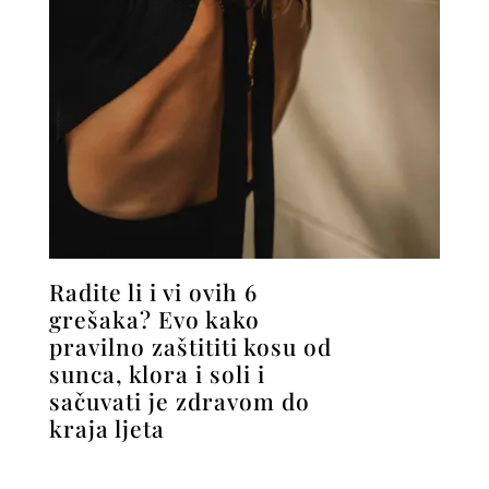
Radite li i vi ovih 6
grešaka? Evo kako
pravilno zaštititi kosu od
sunca, klora i soli i
sačuvati je zdravom do
kraja ljeta