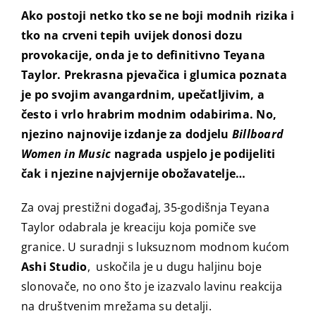
Ako postoji netko tko se ne boji modnih rizika i
tko na crveni tepih uvijek donosi dozu
provokacije, onda je to definitivno Teyana
Taylor. Prekrasna pjevačica i glumica poznata
je po svojim avangardnim, upečatljivim, a
često i vrlo hrabrim modnim odabirima. No,
njezino najnovije izdanje za dodjelu
Billboard
Women in Music
nagrada uspjelo je podijeliti
čak i njezine najvjernije obožavatelje…
Za ovaj prestižni događaj, 35-godišnja Teyana
Taylor odabrala je kreaciju koja pomiče sve
granice. U suradnji s luksuznom modnom kućom
Ashi Studio
, uskočila je u dugu haljinu boje
slonovače, no ono što je izazvalo lavinu reakcija
na društvenim mrežama su detalji.