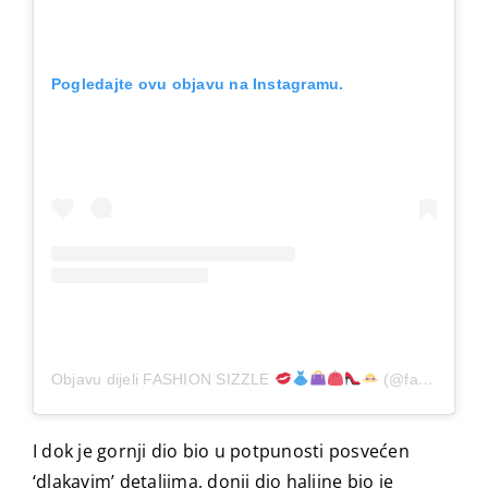
Pogledajte ovu objavu na Instagramu.
Objavu dijeli FASHION SIZZLE
(@fashionsizzle)
I dok je gornji dio bio u potpunosti posvećen
‘dlakavim’ detaljima, donji dio haljine bio je