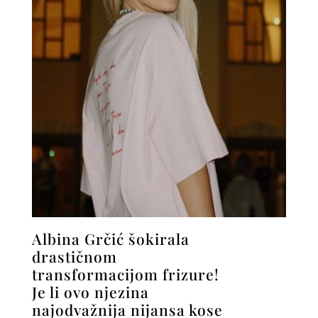
Albina Grčić šokirala
drastičnom
transformacijom frizure!
Je li ovo njezina
najodvažnija nijansa kose