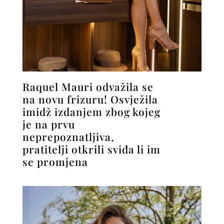
Raquel Mauri odvažila se
na novu frizuru! Osvježila
imidž izdanjem zbog kojeg
je na prvu
neprepoznatljiva,
pratitelji otkrili sviđa li im
se promjena