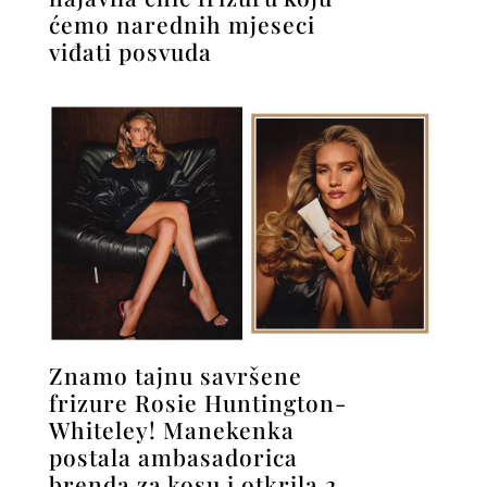
ćemo narednih mjeseci
viđati posvuda
Znamo tajnu savršene
frizure Rosie Huntington-
Whiteley! Manekenka
postala ambasadorica
brenda za kosu i otkrila 2