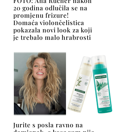
FOTO: Ana Rucner nakon
20 godina odlučila se na
promjenu frizure!
Domaća violončelistica
pokazala novi look za koji
je trebalo malo hrabrosti
Jurite s posla ravno na