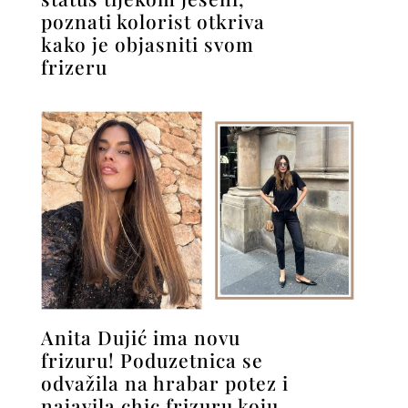
poznati kolorist otkriva
kako je objasniti svom
frizeru
Anita Dujić ima novu
frizuru! Poduzetnica se
odvažila na hrabar potez i
najavila chic frizuru koju