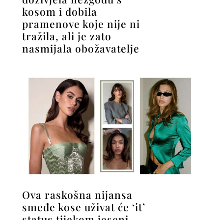
kosom i dobila
pramenove koje nije ni
tražila, ali je zato
nasmijala obožavatelje
Ova raskošna nijansa
smeđe kose uživat će ‘it’
status tijekom jeseni,