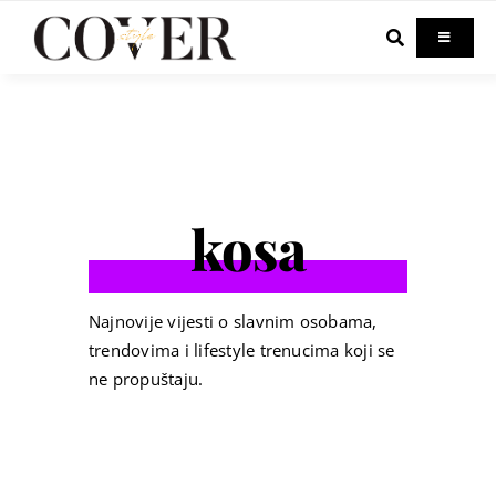
Skip
to
Toggle
Navigati
content
Home
Celebrity
kosa
Fashion
Beauty
Najnovije vijesti o slavnim osobama,
trendovima i lifestyle trenucima koji se
ne propuštaju.
Lifestyle
Out & About