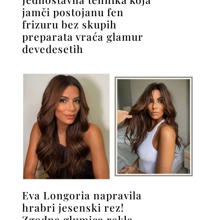
jamči postojanu fen
frizuru bez skupih
preparata vraća glamur
devedesetih
Eva Longoria napravila
hrabri jesenski rez!
Zgodna glumica rekla