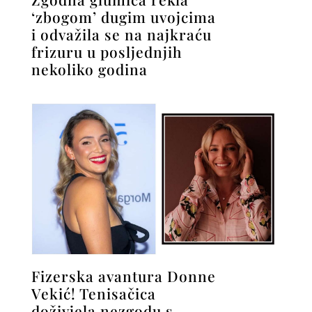
‘zbogom’ dugim uvojcima
i odvažila se na najkraću
frizuru u posljednjih
nekoliko godina
Fizerska avantura Donne
Vekić! Tenisačica
doživjela nezgodu s