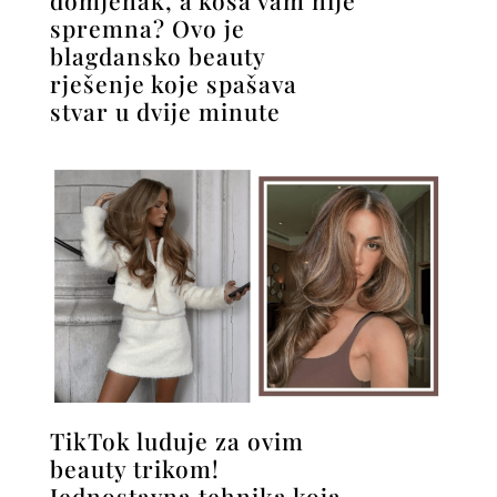
domjenak, a kosa vam nije
spremna? Ovo je
blagdansko beauty
rješenje koje spašava
stvar u dvije minute
TikTok luduje za ovim
beauty trikom!
Jednostavna tehnika koja