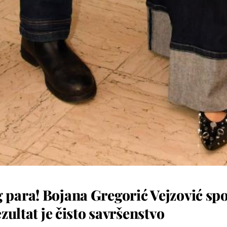
ara! Bojana Gregorić Vejzović spoj
zultat je čisto savršenstvo