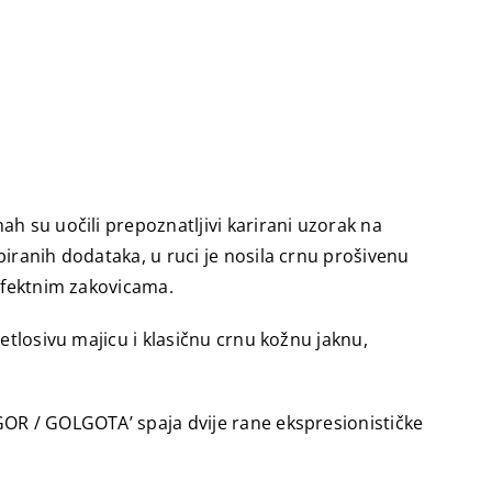
h su uočili prepoznatljivi karirani uzorak na
iranih dodataka, u ruci je nosila crnu prošivenu
 efektnim zakovicama.
etlosivu majicu i klasičnu crnu kožnu jaknu,
GOR / GOLGOTA’ spaja dvije rane ekspresionističke