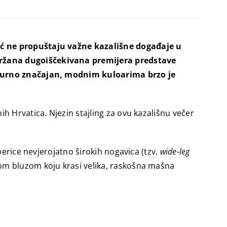
ić ne propuštaju važne kazališne događaje u
držana dugoiščekivana premijera predstave
ulturno značajan, modnim kuloarima brzo je
h Hrvatica. Njezin stajling za ovu kazališnu večer
aperice nevjerojatno širokih nogavica (tzv.
wide-leg
om bluzom koju krasi velika, raskošna mašna