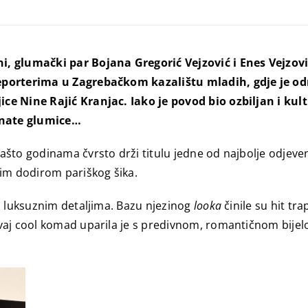
i, glumački par Bojana Gregorić Vejzović i Enes Vejzov
reporterima u Zagrebačkom kazalištu mladih, gdje je o
ice Nine Rajić Kranjac. Iako je povod bio ozbiljan i k
znate glumice…
što godinama čvrsto drži titulu jedne od najbolje odjeveni
im dodirom pariškog šika.
s luksuznim detaljima. Bazu njezinog
looka
činile su hit tr
vaj cool komad uparila je s predivnom, romantičnom bijel