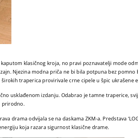
m kaputom klasičnog kroja, no pravi poznavatelji mode odma
zajn. Njezina modna priča ne bi bila potpuna bez pomno b
 širokih traperica provirivale crne cipele u špic ukrašene
dlično usklađenom izdanju. Odabrao je tamne traperice, svij
 prirodno.
, prava drama odvijala se na daskama ZKM-a. Predstava ‘LO
 energiju koja razara sigurnost klasične drame.