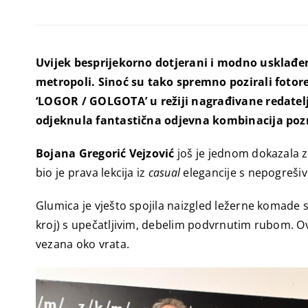
Uvijek besprijekorno dotjerani i modno usklađen
metropoli. Sinoć su tako spremno pozirali foto
‘LOGOR / GOLGOTA’ u režiji nagrađivane redatelj
odjeknula fantastična odjevna kombinacija po
Bojana Gregorić Vejzović
još je jednom dokazala za
bio je prava lekcija iz
casual
elegancije s nepogrešiv
Glumica je vješto spojila naizgled ležerne komade 
kroj) s upečatljivim, debelim podvrnutim rubom. O
vezana oko vrata.