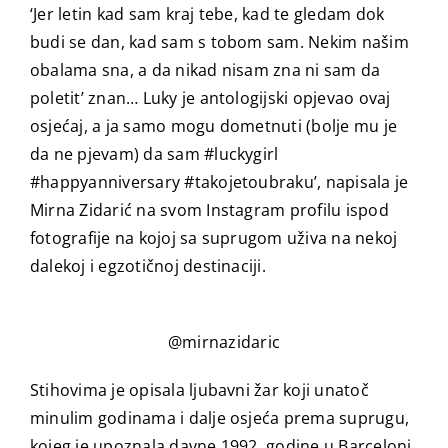
‘Jer letin kad sam kraj tebe, kad te gledam dok
budi se dan, kad sam s tobom sam. Nekim našim
obalama sna, a da nikad nisam zna ni sam da
poletit’ znan… Luky je antologijski opjevao ovaj
osjećaj, a ja samo mogu dometnuti (bolje mu je
da ne pjevam) da sam #luckygirl
#happyanniversary #takojetoubraku’, napisala je
Mirna Zidarić na svom Instagram profilu ispod
fotografije na kojoj sa suprugom uživa na nekoj
dalekoj i egzotičnoj destinaciji.
@mirnazidaric
Stihovima je opisala ljubavni žar koji unatoč
minulim godinama i dalje osjeća prema suprugu,
kojeg je upoznala davne 1992. godine u Barceloni