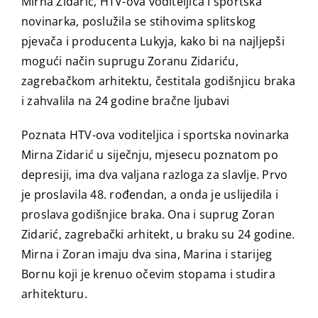
Mirna Zidarić, HTV-ova voditeljica i sportska
novinarka, poslužila se stihovima splitskog
pjevača i producenta
Lukyja
, kako bi na najljepši
mogući način suprugu Zoranu Zidariću,
zagrebačkom arhitektu, čestitala godišnjicu braka
i zahvalila na 24 godine bračne ljubavi
Poznata HTV-ova voditeljica i sportska novinarka
Mirna Zidarić u siječnju, mjesecu poznatom po
depresiji, ima dva valjana razloga za slavlje. Prvo
je proslavila 48. rođendan, a onda je uslijedila i
proslava godišnjice braka. Ona i suprug Zoran
Zidarić, zagrebački arhitekt, u braku su 24 godine.
Mirna i Zoran imaju dva sina, Marina i starijeg
Bornu koji je krenuo očevim stopama i studira
arhitekturu.