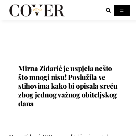
Skip
to
Toggle
Navigati
content
Home
Celebrity
Fashion
Mirna Zidarić je uspjela nešto
što mnogi nisu! Poslužila se
stihovima kako bi opisala sreću
Beauty
zbog jednog važnog obiteljskog
dana
Lifestyle
Out & About