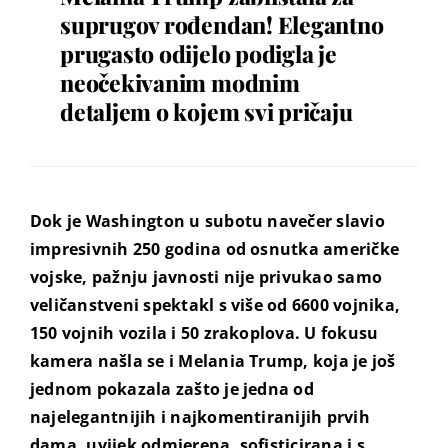
suprugov rođendan! Elegantno
prugasto odijelo podigla je
neočekivanim modnim
detaljem o kojem svi pričaju
Dok je Washington u subotu navečer slavio
impresivnih 250 godina od osnutka američke
vojske, pažnju javnosti nije privukao samo
veličanstveni spektakl s više od 6600 vojnika,
150 vojnih vozila i 50 zrakoplova. U fokusu
kamera našla se i Melania Trump, koja je još
jednom pokazala zašto je jedna od
najelegantnijih i najkomentiranijih prvih
dama, uvijek odmjerena, sofisticirana i s