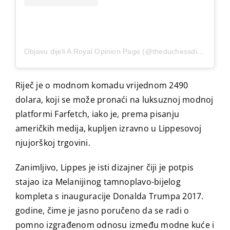
Objavu dijeli A Royal Opinion Page (@theduchessdiariesofficial)
Riječ je o modnom komadu vrijednom 2490
dolara, koji se može pronaći na luksuznoj modnoj
platformi Farfetch, iako je, prema pisanju
američkih medija, kupljen izravno u Lippesovoj
njujorškoj trgovini.
Zanimljivo, Lippes je isti dizajner čiji je potpis
stajao iza Melanijinog tamnoplavo-bijelog
kompleta s inauguracije Donalda Trumpa 2017.
godine, čime je jasno poručeno da se radi o
pomno izgrađenom odnosu između modne kuće i