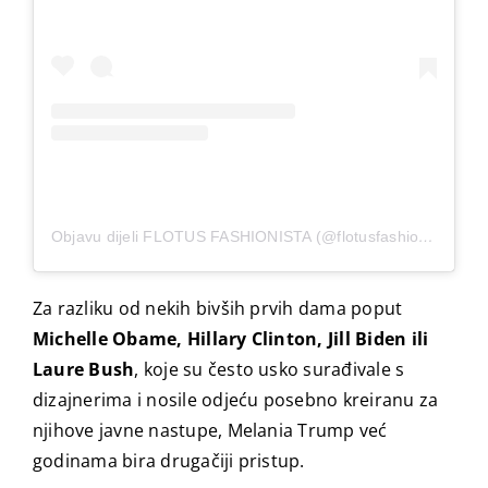
Objavu dijeli FLOTUS FASHIONISTA (@flotusfashionista)
Za razliku od nekih bivših prvih dama poput
Michelle Obame, Hillary Clinton, Jill Biden ili
Laure Bush
, koje su često usko surađivale s
dizajnerima i nosile odjeću posebno kreiranu za
njihove javne nastupe, Melania Trump već
godinama bira drugačiji pristup.