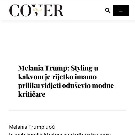
Skip
to
Toggle
Navigati
content
Home
Celebrity
Fashion
Melania Trump: Styling u
kakvom je rijetko imamo
priliku vidjeti oduševio modne
Beauty
kritičare
Lifestyle
Out & About
Melania Trump uoči