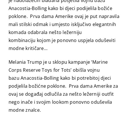
je nadolazećih bladana posjetila vojnu bazu
Anacostia-Bolling kako bi djeci podijelila božiće
poklone. Prva dama Amerike ovaj je put napravila
mali stilski odmak i umjesto isključivo elegantnih
komada odabrala nešto ležerniju
kombinaciju kojom je ponovno uspjela oduševiti
modne kritičare…
Melania Trump je u sklopu kampanje ‘Marine
Corps Reserve Toys for Tots’ obišla vojnu
bazu Anacostia-Bolling kako bi potrebitoj djeci
podjelila božićne poklone. Prva dama Amerike za
ovaj se događaj odlučila za nešto ležerniji outfit
nego inače i svojim lookom ponovno oduševila
modne znalce.