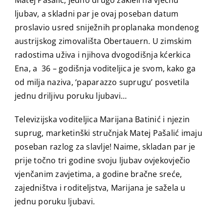
Matej Pašalić, jedno drugo zakleli na vječnu
ljubav, a skladni par je ovaj poseban datum
proslavio usred sniježnih proplanaka mondenog
austrijskog zimovališta Obertauern. U zimskim
radostima uživa i njihova dvogodišnja kćerkica
Ena, a 36 – godišnja voditeljica je svom, kako ga
od milja naziva, ‘paparazzo suprugu’ posvetila
jednu driljivu poruku ljubavi…
Televizijska voditeljica Marijana Batinić i njezin
suprug, marketinški stručnjak Matej Pašalić imaju
poseban razlog za slavlje! Naime, skladan par je
prije točno tri godine svoju ljubav ovjekovječio
vjenčanim zavjetima, a godine bračne sreće,
zajedništva i roditeljstva, Marijana je sažela u
jednu poruku ljubavi.