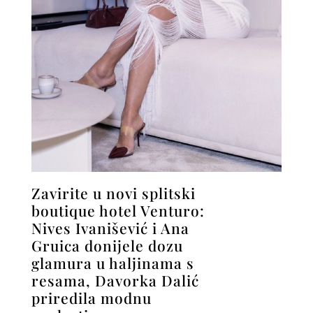
Zavirite u novi splitski
boutique hotel Venturo:
Nives Ivanišević i Ana
Gruica donijele dozu
glamura u haljinama s
resama, Davorka Dalić
priredila modnu