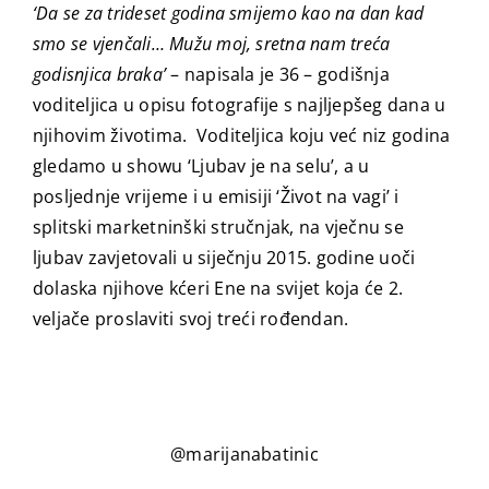
‘Da se za trideset godina smijemo kao na dan kad
smo se vjenčali… Mužu moj, sretna nam treća
godisnjica braka’
– napisala je 36 – godišnja
voditeljica u opisu fotografije s najljepšeg dana u
njihovim životima. Voditeljica koju već niz godina
gledamo u showu ‘Ljubav je na selu’, a u
posljednje vrijeme i u emisiji ‘Život na vagi’ i
splitski marketninški stručnjak, na vječnu se
ljubav zavjetovali u siječnju 2015. godine uoči
dolaska njihove kćeri Ene na svijet koja će 2.
veljače proslaviti svoj treći rođendan.
@marijanabatinic