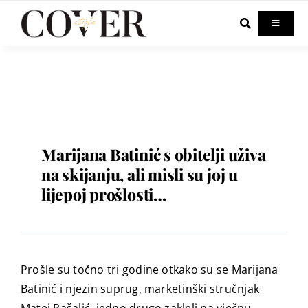
Skip
to
Toggle
Navigati
content
Home
Celebrity
Fashion
Marijana Batinić s obitelji uživa
na skijanju, ali misli su joj u
lijepoj prošlosti…
Beauty
Lifestyle
Prošle su točno tri godine otkako su se Marijana
Out & About
Batinić i njezin suprug, marketinški stručnjak