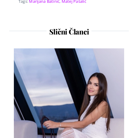
Tags:
Marijana Batinić
,
Matej Pašalić
Slični Članci