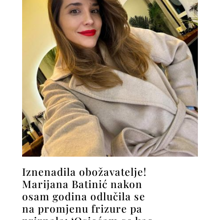
Iznenadila obožavatelje!
Marijana Batinić nakon
osam godina odlučila se
na promjenu frizure pa