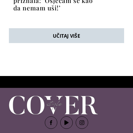
priznala: ‘Osjećam se kao
da nemam uši!’
UČITAJ VIŠE