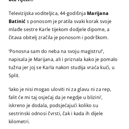
Televizijska voditeljica, 44-godišnja
Marijana
Batinić
s ponosom je pratila svaki korak svoje
mlađe sestre Karle tijekom dodjele dipome, a
čitava obitelj zračila je ponosom i podrškom.
‘Ponosna sam do neba na svoju magistru!’,
napisala je Marijana, ali i priznala kako je pomalo
tužna jer joj se Karla nakon studija vraća kući, u
Split.
‘Iako je nisi mogao uloviti ni za glavu ni za rep,
falit će mi taj osjećaj da je negdje u blizini’,
iskreno je dodala, podsjećajući koliko su
sestrinski odnosi čvrsti, čak i kada ih dijele
kilometri.