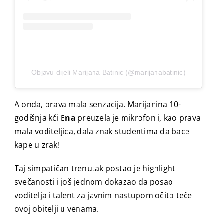
Objavu dijeli Marijana Batinic (@marijanabatinic)
A onda, prava mala senzacija. Marijanina 10-
godišnja kći
Ena
preuzela je mikrofon i, kao prava
mala voditeljica, dala znak studentima da bace
kape u zrak!
Taj simpatičan trenutak postao je highlight
svečanosti i još jednom dokazao da posao
voditelja i talent za javnim nastupom očito teče
ovoj obitelji u venama.