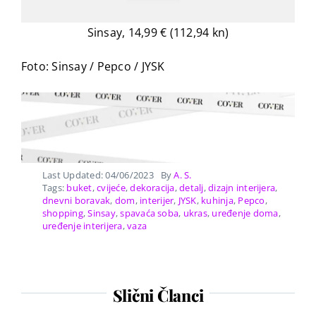
Sinsay, 14,99 € (112,94 kn)
Foto: Sinsay / Pepco / JYSK
Last Updated: 04/06/2023
By
A. S.
Tags:
buket
,
cvijeće
,
dekoracija
,
detalj
,
dizajn interijera
,
dnevni boravak
,
dom
,
interijer
,
JYSK
,
kuhinja
,
Pepco
,
shopping
,
Sinsay
,
spavaća soba
,
ukras
,
uređenje doma
,
uređenje interijera
,
vaza
Slični Članci