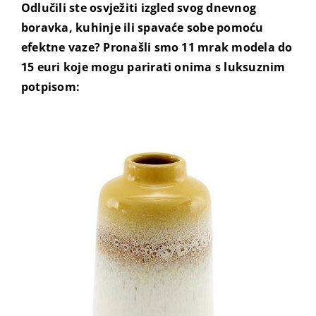
Odlučili ste osvježiti izgled svog dnevnog
boravka, kuhinje ili spavaće sobe pomoću
efektne vaze? Pronašli smo 11 mrak modela do
15 euri koje mogu parirati onima s luksuznim
potpisom: