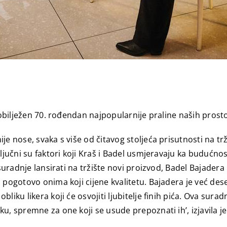
e obilježen 70. rođendan najpopularnije praline naših prost
je nose, svaka s više od čitavog stoljeća prisutnosti na t
 ključni su faktori koji Kraš i Badel usmjeravaju ka budu
suradnje lansirati na tržište novi proizvod, Badel Bajadera l
 pogotovo onima koji cijene kvalitetu. Bajadera je već dese
liku likera koji će osvojiti ljubitelje finih pića. Ova sura
u, spremne za one koji se usude prepoznati ih’, izjavila j