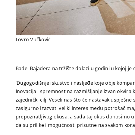
Lovro Vučković
Badel Bajadera na tržište dolazi u godini u kojoj j
‘Dugogodišnje iskustvo i nasljeđe koje obje kompani
Inovacija i spremnost na razmišljanje izvan okvira
zajednički cilj. Veseli nas što će nastavak uspješne 
zasigurno izazvati veliki interes među potrošačima,
prepoznatljivog okusa, a sada taj okus donosimo u ob
da su prilike i mogućnosti prisutne na svakom korak