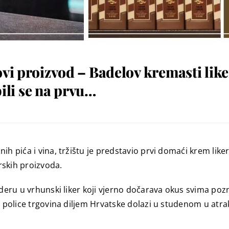
vi proizvod – Badelov kremasti like
bili se na prvu…
h pića i vina, tržištu je predstavio prvi domaći krem liker
skih proizvoda.
aderu u vrhunski liker koji vjerno dočarava okus svima poz
na police trgovina diljem Hrvatske dolazi u studenom u atr