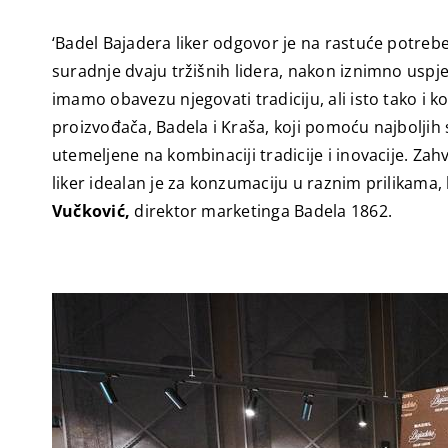
‘Badel Bajadera liker odgovor je na rastuće potreb
suradnje dvaju tržišnih lidera, nakon iznimno uspj
imamo obavezu njegovati tradiciju, ali isto tako i k
proizvođača, Badela i Kraša, koji pomoću najbolji
utemeljene na kombinaciji tradicije i inovacije. Z
liker idealan je za konzumaciju u raznim prilikama, 
Vučković,
direktor marketinga Badela 1862.