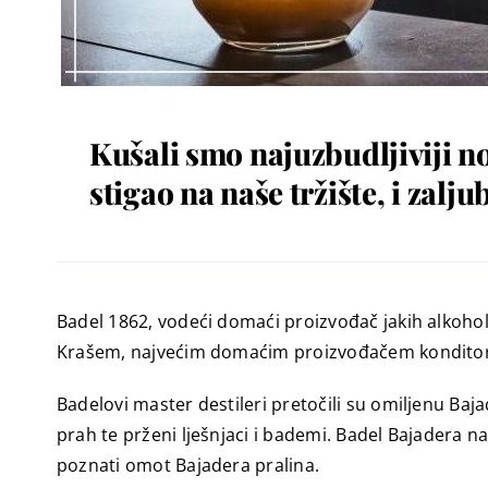
Kušali smo najuzbudljiviji no
stigao na naše tržište, i zalju
Badel 1862, vodeći domaći proizvođač jakih alkoholni
Krašem, najvećim domaćim proizvođačem konditor
Badelovi master destileri pretočili su omiljenu Baj
prah te prženi lješnjaci i bademi. Badel Bajadera 
poznati omot Bajadera pralina.