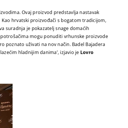
oizvodima. Ovaj proizvod predstavlja nastavak
. Kao hrvatski proizvođači s bogatom tradicijom,
I ova suradnja je pokazatelj snage domaćih
esa potrošačima mogu ponuditi vrhunske proizvode
bro poznato uživati na nov način. Badel Bajadera
olazećim hladnijim danima’, izjavio je
Lovro