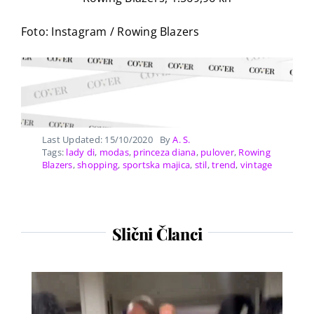
Foto: Instagram / Rowing Blazers
Last Updated: 15/10/2020
By
A. S.
Tags:
lady di
,
modas
,
princeza diana
,
pulover
,
Rowing
Blazers
,
shopping
,
sportska majica
,
stil
,
trend
,
vintage
Slični Članci