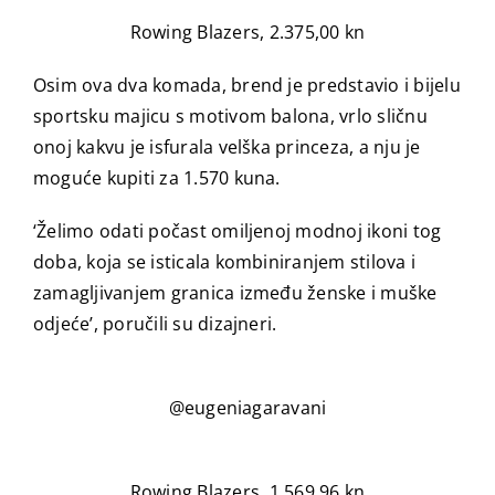
Rowing Blazers, 2.375,00 kn
Osim ova dva komada, brend je predstavio i bijelu
sportsku majicu s motivom balona, vrlo sličnu
onoj kakvu je isfurala velška princeza, a nju je
moguće kupiti za 1.570 kuna.
‘Želimo odati počast omiljenoj modnoj ikoni tog
doba, koja se isticala kombiniranjem stilova i
zamagljivanjem granica između ženske i muške
odjeće’, poručili su dizajneri.
@eugeniagaravani
Rowing Blazers, 1.569,96 kn