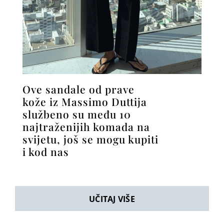
Ove sandale od prave
kože iz Massimo Duttija
službeno su među 10
najtraženijih komada na
svijetu, još se mogu kupiti
i kod nas
UČITAJ VIŠE