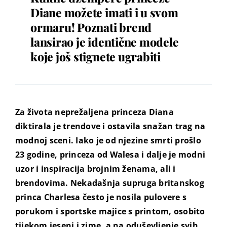
Diane možete imati i u svom
ormaru! Poznati brend
lansirao je identične modele
koje još stignete ugrabiti
Za života neprežaljena princeza Diana
diktirala je trendove i ostavila snažan trag na
modnoj sceni. Iako je od njezine smrti prošlo
23 godine, princeza od Walesa i dalje je modni
uzor i inspiracija brojnim ženama, ali i
brendovima. Nekadašnja supruga britanskog
princa Charlesa često je nosila pulovere s
porukom i sportske majice s printom, osobito
tijekom jeseni i zime, a na oduševljenje svih