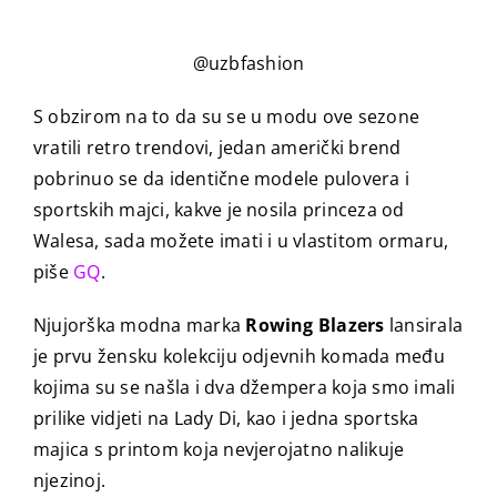
@uzbfashion
S obzirom na to da su se u modu ove sezone
vratili retro trendovi, jedan američki brend
pobrinuo se da identične modele pulovera i
sportskih majci, kakve je nosila princeza od
Walesa, sada možete imati i u vlastitom ormaru,
piše
GQ
.
Njujorška modna marka
Rowing Blazers
lansirala
je prvu žensku kolekciju odjevnih komada među
kojima su se našla i dva džempera koja smo imali
prilike vidjeti na Lady Di, kao i jedna sportska
majica s printom koja nevjerojatno nalikuje
njezinoj.