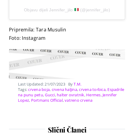
Objavu dijeli Jennifer_jilo
(@jennifer_jilo)
Pripremila: Tara Musulin
Foto: Instagram
Last Updated: 21/07/2023
By
T.M.
Tags:
crvena boja
,
crvena haljina
,
crvena torbica
,
Espadrile
na punu petu
,
Gucci
,
halter ovratnik
,
Hermes
,
Jennifer
Lopez
,
Portmans Official
,
vatreno crvena
Slični Članci