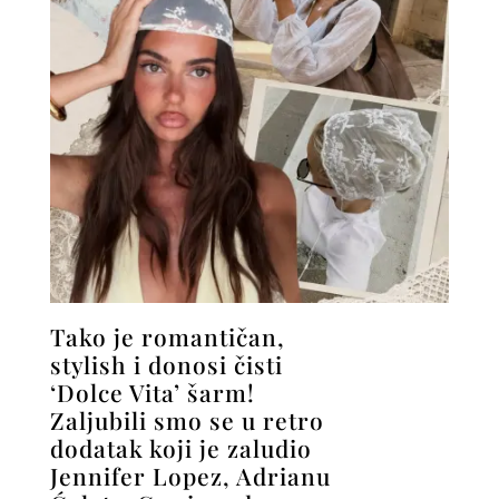
Tako je romantičan,
stylish i donosi čisti
‘Dolce Vita’ šarm!
Zaljubili smo se u retro
dodatak koji je zaludio
Jennifer Lopez, Adrianu