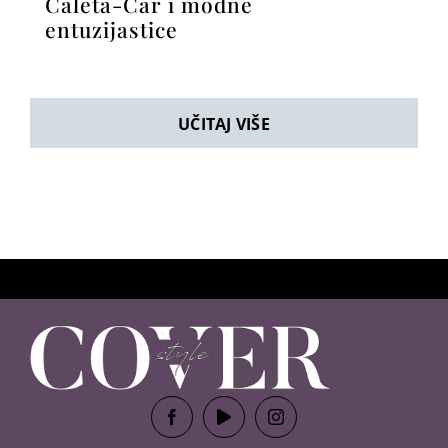
Ćaleta-Car i modne
entuzijastice
UČITAJ VIŠE