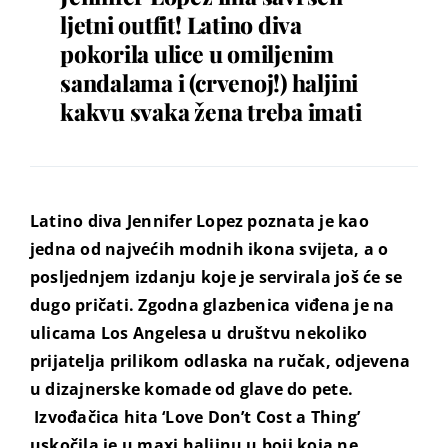
ljetni outfit! Latino diva
pokorila ulice u omiljenim
sandalama i (crvenoj!) haljini
kakvu svaka žena treba imati
Latino diva Jennifer Lopez poznata je kao
jedna od najvećih modnih ikona svijeta, a o
posljednjem izdanju koje je servirala još će se
dugo pričati. Zgodna glazbenica viđena je na
ulicama Los Angelesa u društvu nekoliko
prijatelja prilikom odlaska na ručak, odjevena
u dizajnerske komade od glave do pete.
Izvođačica hita ‘Love Don’t Cost a Thing’
uskočila je u maxi haljinu u boji koja ne