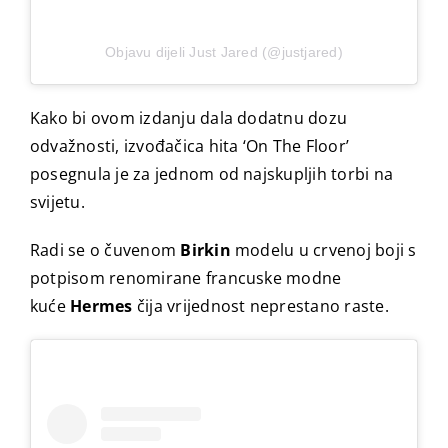
Objavu dijeli Just Jared (@justjared)
Kako bi ovom izdanju dala dodatnu dozu
odvažnosti, izvođačica hita ‘On The Floor’
posegnula je za jednom od najskupljih torbi na
svijetu.
Radi se o čuvenom
Birkin
modelu u crvenoj boji s
potpisom renomirane francuske modne
kuće
Hermes
čija vrijednost neprestano raste.