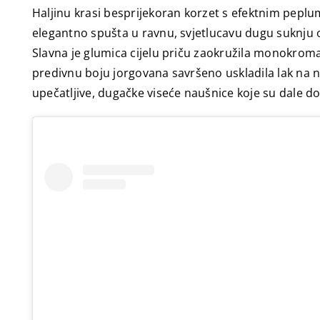
Haljinu krasi besprijekoran korzet s efektnim peplu
elegantno spušta u ravnu, svjetlucavu dugu suknju o
Slavna je glumica cijelu priču zaokružila monokroma
predivnu boju jorgovana savršeno uskladila lak na no
upečatljive, dugačke viseće naušnice koje su dale do