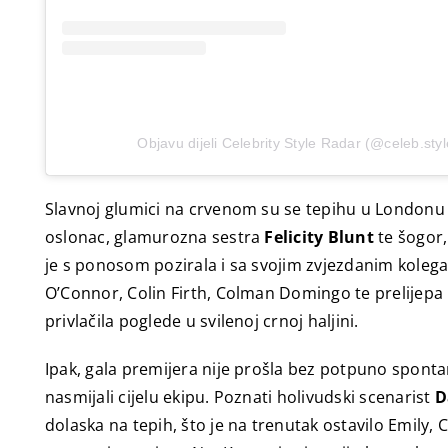
Objavu dijeli Celebrity Style Radar (@celeb.sty
Slavnoj glumici na crvenom su se tepihu u Londonu pri
oslonac, glamurozna sestra
Felicity Blunt
te šogor
je s ponosom pozirala i sa svojim zvjezdanim koleg
O’Connor, Colin Firth, Colman Domingo te prelijepa 
privlačila poglede u svilenoj crnoj haljini.
Ipak, gala premijera nije prošla bez potpuno spontan
nasmijali cijelu ekipu. Poznati holivudski scenarist
D
dolaska na tepih, što je na trenutak ostavilo Emily,