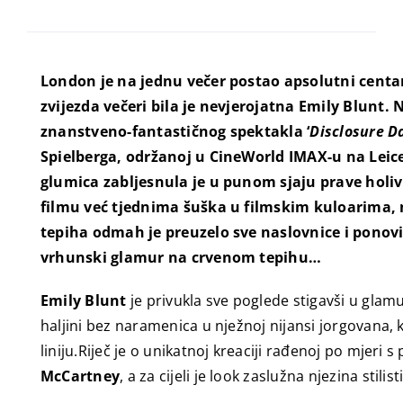
London je na jednu večer postao apsolutni centar
zvijezda večeri bila je nevjerojatna Emily Blunt.
znanstveno-fantastičnog spektakla ‘
Disclosure D
Spielberga, održanoj u CineWorld IMAX-u na Leic
glumica zabljesnula je u punom sjaju prave holi
filmu već tjednima šuška u filmskim kuloarima, 
tepiha odmah je preuzelo sve naslovnice i ponovi
vrhunski glamur na crvenom tepihu…
Emily Blunt
je privukla sve poglede stigavši u glam
haljini bez naramenica u nježnoj nijansi jorgovana, 
liniju.Riječ je o unikatnoj kreaciji rađenoj po mjeri 
McCartney
, a za cijeli je look zaslužna njezina stilis