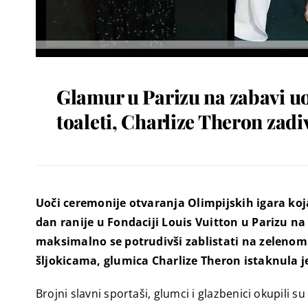
Glamur u Parizu na zabavi uo
toaleti, Charlize Theron zadiv
Uoči ceremonije otvaranja Olimpijskih igara koja
dan ranije u Fondaciji Louis Vuitton u Parizu na 
maksimalno se potrudivši zablistati na zelenom 
šljokicama, glumica Charlize Theron istaknula je 
Brojni slavni sportaši, glumci i glazbenici okupili 