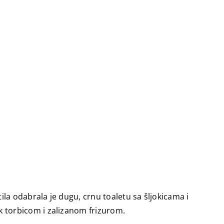
tila odabrala je dugu, crnu toaletu sa šljokicama i
k torbicom i zalizanom frizurom.