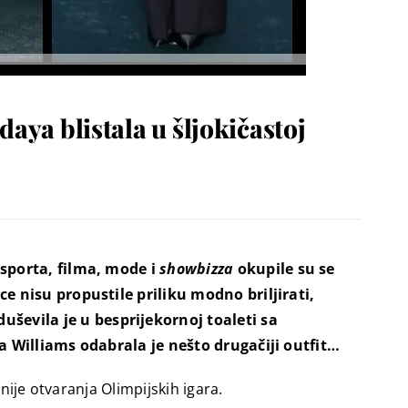
aya blistala u šljokičastoj
 sporta, filma, mode i
showbizza
okupile su se
e nisu propustile priliku modno briljirati,
ševila je u besprijekornoj toaleti sa
na Williams odabrala je nešto drugačiji outfit…
nije otvaranja Olimpijskih igara.