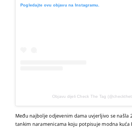
Pogledajte ovu objavu na Instagramu.
Objavu dijeli Check The Tag (@checkthe
Među najbolje odjevenim dama uvjerljivo se našla 2
tankim naramenicama koju potpisuje modna kuća