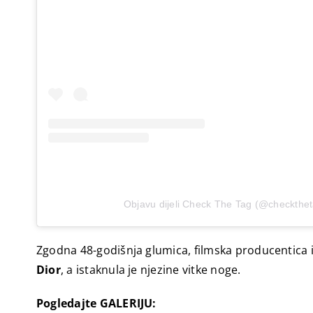
Objavu dijeli Check The Tag (@checkthe
Zgodna 48-godišnja glumica, filmska producentica 
Dior
, a istaknula je njezine vitke noge.
Pogledajte GALERIJU: