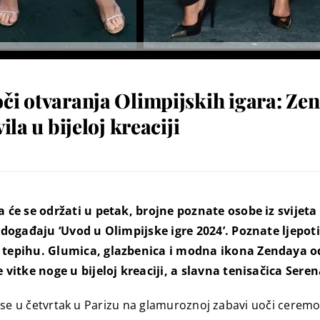
či otvaranja Olimpijskih igara: Zend
ila u bijeloj kreaciji
 će se održati u petak, brojne poznate osobe iz svijeta
događaju ‘Uvod u Olimpijske igre 2024’. Poznate ljepotic
tepihu. Glumica, glazbenica i modna ikona Zendaya odu
vitke noge u bijeloj kreaciji, a slavna tenisačica Sere
su se u četvrtak u Parizu na glamuroznoj zabavi uoči ceremo