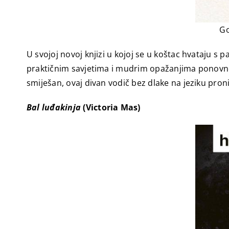
Go
U svojoj novoj knjizi u kojoj se u koštac hvataju 
praktičnim savjetima i mudrim opažanjima ponovno zab
smiješan, ovaj divan vodič bez dlake na jeziku pronic
Bal luđakinja
(
Victoria Mas)