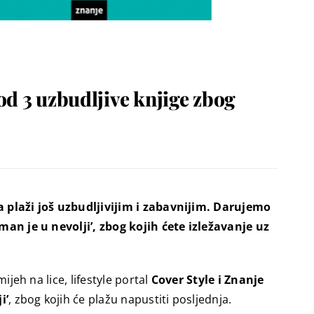
od 3 uzbudljive knjige zbog
na plaži još uzbudljivijim i zabavnijim. Darujemo
hman je u nevolji’, zbog kojih ćete izležavanje uz
ijeh na lice, lifestyle portal
Cover Style i Znanje
i’
, zbog kojih će plažu napustiti posljednja.