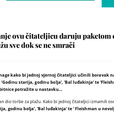
je ovu čitateljicu daruju paketom 
lažu sve dok se ne smrači
snage kako bi jednoj vjernoj čitateljici učinili boravak 
– ‘Godinu starija, godinu bolja’
,
‘Bal luđakinja’ te ‘Fleis
obitnice potražite u nastavku…
n dio torbe za plažu. Kako bi jednoj čitateljici izmamili osm
ja, godinu bolja’, ‘Bal luđakinja’ te ‘ Fleishman u nevolj