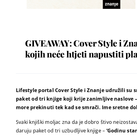
GIVEAWAY: Cover Style i Znan
kojih neće htjeti napustiti p
Lifestyle portal Cover Style i Znanje udružili su 
paket od tri knjige koji krije zanimljive naslove 
more prekinuti tek kad se smrači. Ime sretne d
Svaki knjiški moljac zna da je dobro štivo neizostava
daruju paket od tri uzbudljive knjige –
‘Godinu stari