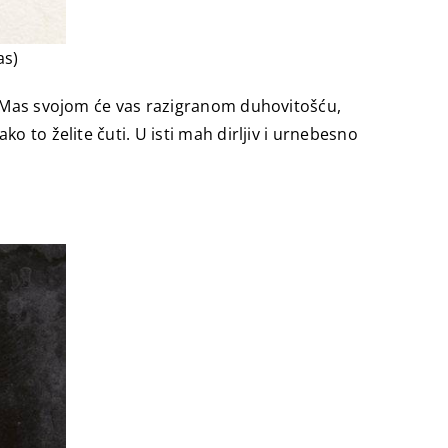
as)
ie Mas svojom će vas razigranom duhovitošću,
o to želite čuti. U isti mah dirljiv i urnebesno