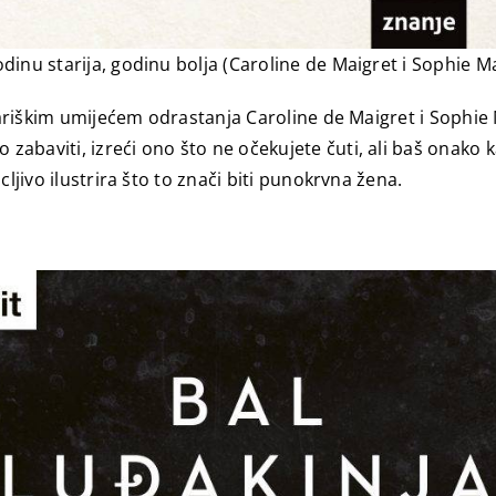
dinu starija, godinu bolja (Caroline de Maigret i Sophie M
s pariškim umijećem odrastanja Caroline de Maigret i Soph
aviti, izreći ono što ne očekujete čuti, ali baš onako kak
ljivo ilustrira što to znači biti punokrvna žena.