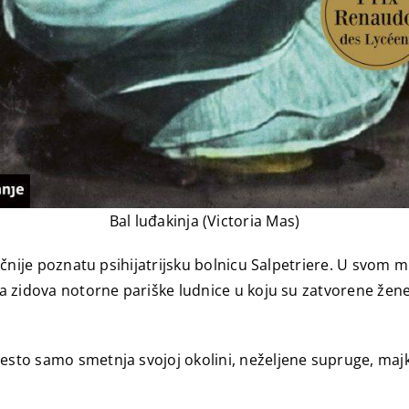
Bal luđakinja (Victoria Mas)
 točnije poznatu psihijatrijsku bolnicu Salpetriere. U svom
iza zidova notorne pariške ludnice u koju su zatvorene žene
esto samo smetnja svojoj okolini, neželjene supruge, majke