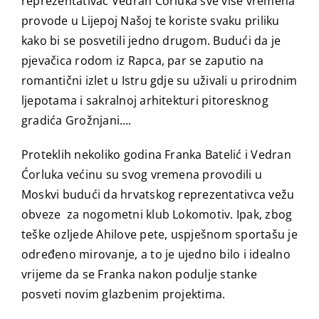
reprezentativac Vedran Ćorluka sve više vremena
provode u Lijepoj Našoj te koriste svaku priliku
kako bi se posvetili jedno drugom. Budući da je
pjevačica rodom iz Rapca, par se zaputio na
romantični izlet u Istru gdje su uživali u prirodnim
ljepotama i sakralnoj arhitekturi pitoresknog
gradića Grožnjani….
Proteklih nekoliko godina Franka Batelić i Vedran
Ćorluka većinu su svog vremena provodili u
Moskvi budući da hrvatskog reprezentativca vežu
obveze za nogometni klub Lokomotiv. Ipak, zbog
teške ozljede Ahilove pete, uspješnom sportašu je
određeno mirovanje, a to je ujedno bilo i idealno
vrijeme da se Franka nakon podulje stanke
posveti novim glazbenim projektima.