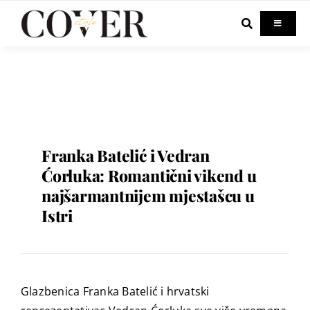
Skip
to
Toggle
Navigati
content
Home
Celebrity
Fashion
Franka Batelić i Vedran
Ćorluka: Romantični vikend u
najšarmantnijem mjestašcu u
Beauty
Istri
Lifestyle
Out & About
Glazbenica Franka Batelić i hrvatski