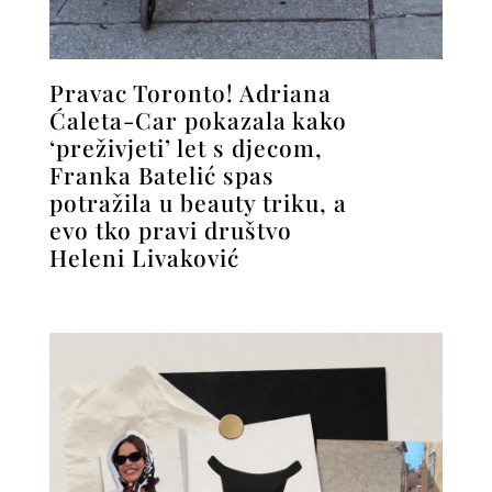
Pravac Toronto! Adriana
Ćaleta-Car pokazala kako
‘preživjeti’ let s djecom,
Franka Batelić spas
potražila u beauty triku, a
evo tko pravi društvo
Heleni Livaković