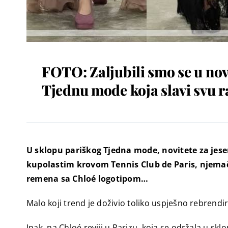
FOTO: Zaljubili smo se u no
Tjednu mode koja slavi svu 
U sklopu pariškog Tjedna mode, novitete za jes
kupolastim krovom Tennis Club de Paris, njemačk
remena sa Chloé logotipom…
Malo koji trend je doživio toliko uspješno rebrendi
Ipak, na Chloé reviji u Parizu, koja se održala u s