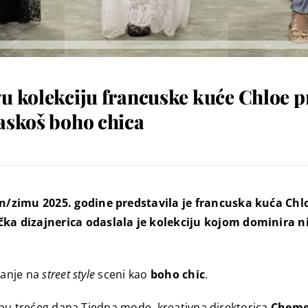
vu kolekciju francuske kuće Chloe 
raskoš boho chica
en/zimu 2025. godine predstavila je francuska kuća Ch
a dizajnerica odaslala je kolekciju kojom dominira niz
ranje na
street style
sceni kao
boho chic
.
klopu trećeg dana Tjedna mode, kreativna direktorica
Cheme