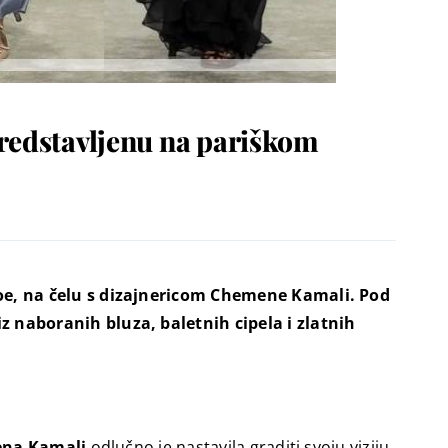
predstavljenu na pariškom
loe, na čelu s dizajnericom Chemene Kamali. Pod
 naboranih bluza, baletnih cipela i zlatnih
na Kamali
odlučno je nastavila graditi svoju viziju