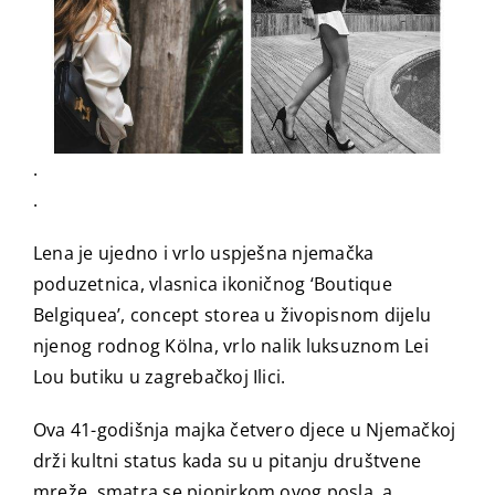
.
.
Lena je ujedno i vrlo uspješna njemačka
poduzetnica, vlasnica ikoničnog ‘Boutique
Belgiquea’, concept storea u živopisnom dijelu
njenog rodnog Kölna, vrlo nalik luksuznom Lei
Lou butiku u zagrebačkoj Ilici.
Ova 41-godišnja majka četvero djece u Njemačkoj
drži kultni status kada su u pitanju društvene
mreže, smatra se pionirkom ovog posla, a