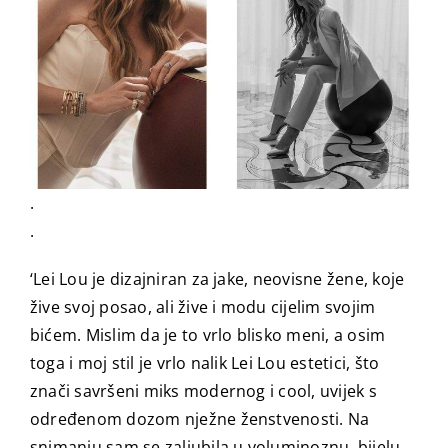
.
.
‘Lei Lou je dizajniran za jake, neovisne žene, koje
žive svoj posao, ali žive i modu cijelim svojim
bićem. Mislim da je to vrlo blisko meni, a osim
toga i moj stil je vrlo nalik Lei Lou estetici, što
znači savršeni miks modernog i cool, uvijek s
određenom dozom nježne ženstvenosti. Na
snimanju sam se zaljubila u voluminoznu, bijelu