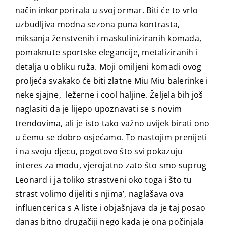
način inkorporirala u svoj ormar. Biti će to vrlo
uzbudljiva modna sezona puna kontrasta,
miksanja ženstvenih i maskuliniziranih komada,
pomaknute sportske elegancije, metaliziranih i
detalja u obliku ruža. Moji omiljeni komadi ovog
proljeća svakako će biti zlatne Miu Miu balerinke i
neke sjajne, ležerne i cool haljine. Željela bih još
naglasiti da je lijepo upoznavati se s novim
trendovima, ali je isto tako važno uvijek birati ono
u čemu se dobro osjećamo. To nastojim prenijeti
i na svoju djecu, pogotovo što svi pokazuju
interes za modu, vjerojatno zato što smo suprug
Leonard i ja toliko strastveni oko toga i što tu
strast volimo dijeliti s njima’, naglašava ova
influencerica s A liste i objašnjava da je taj posao
danas bitno drugačiji nego kada je ona počinjala