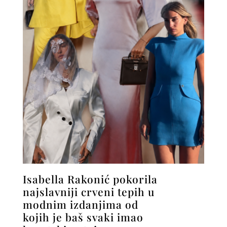
Isabella Rakonić pokorila
najslavniji crveni tepih u
modnim izdanjima od
kojih je baš svaki imao