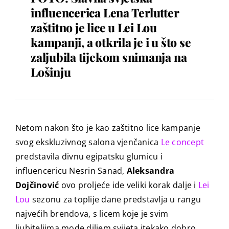
influencerica Lena Terlutter
zaštitno je lice u Lei Lou
kampanji, a otkrila je i u što se
zaljubila tijekom snimanja na
Lošinju
Netom nakon što je kao zaštitno lice kampanje
svog ekskluzivnog salona vjenčanica
Le concept
predstavila divnu egipatsku glumicu i
influencericu Nesrin Sanad,
Aleksandra
Dojčinović
ovo proljeće ide veliki korak dalje i
Lei
Lou
sezonu za toplije dane predstavlja u rangu
najvećih brendova, s licem koje je svim
ljubiteljima mode diljem svijeta itekako dobro