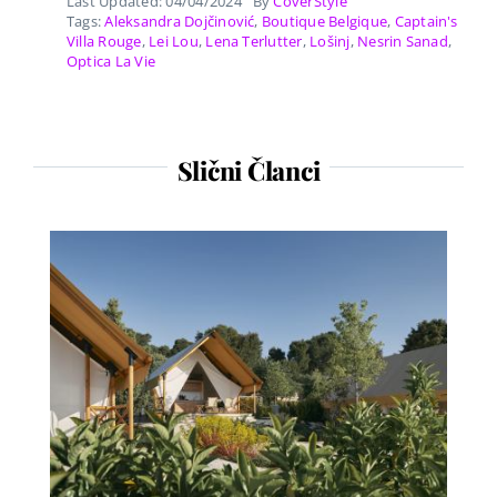
Last Updated: 04/04/2024
By
CoverStyle
Tags:
Aleksandra Dojčinović
,
Boutique Belgique
,
Captain's
Villa Rouge
,
Lei Lou
,
Lena Terlutter
,
Lošinj
,
Nesrin Sanad
,
Optica La Vie
Slični Članci