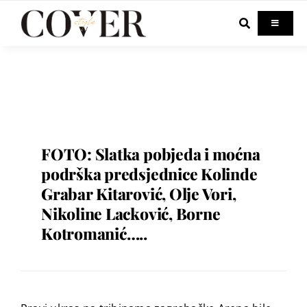
Skip
to
Toggle
Navigati
content
Home
Celebrity
Fashion
FOTO: Slatka pobjeda i moćna
podrška predsjednice Kolinde
Grabar Kitarović, Olje Vori,
Beauty
Nikoline Lacković, Borne
Kotromanić…..
Lifestyle
Out & About