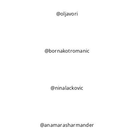
@oljavori
@bornakotromanic
@ninalackovic
@anamarasharmander