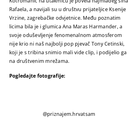
Kotromanić na utakmicu je povela najmlađeg sina
Rafaela, a navijali su u društvu prijateljice Ksenije
Vrzine, zagrebačke odvjetnice. Među poznatim
licima bila je i glumica Ana Maras Harmander, a
svoje oduševljenje fenomenalnom atmosferom
nije krio ni naš najbolji pop pjevač Tony Cetinski,
koji je s tribina snimio mali vide clip, i podijelio ga
na društvenim mrežama.
Pogledajte fotografije:
@priznajem.hrvatsam