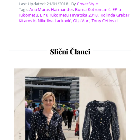
Last Updated: 21/01/2018
By
CoverStyle
Tags:
Ana Maras Harmander
,
Borna Kotromanić
,
EP u
rukometu
,
EP u rukometu Hrvatska 2018.
,
Kolinda Grabar
Kitarović
,
Nikolina Lacković
,
Olja Vori
,
Tony Cetinski
Slični Članci