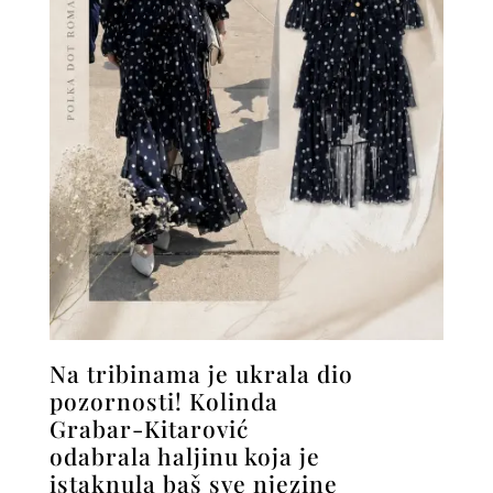
Na tribinama je ukrala dio
pozornosti! Kolinda
Grabar-Kitarović
odabrala haljinu koja je
istaknula baš sve njezine