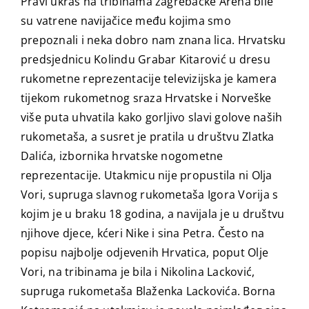
Pravi ukras na tribinama zagrebačke Arena bile
su vatrene navijačice među kojima smo
prepoznali i neka dobro nam znana lica. Hrvatsku
predsjednicu Kolindu Grabar Kitarović u dresu
rukometne reprezentacije televizijska je kamera
tijekom rukometnog sraza Hrvatske i Norveške
više puta uhvatila kako gorljivo slavi golove naših
rukometaša, a susret je pratila u društvu Zlatka
Dalića, izbornika hrvatske nogometne
reprezentacije. Utakmicu nije propustila ni Olja
Vori, supruga slavnog rukometaša Igora Vorija s
kojim je u braku 18 godina, a navijala je u društvu
njihove djece, kćeri Nike i sina Petra. Često na
popisu najbolje odjevenih Hrvatica, poput Olje
Vori, na tribinama je bila i Nikolina Lacković,
supruga rukometaša Blaženka Lackovića. Borna