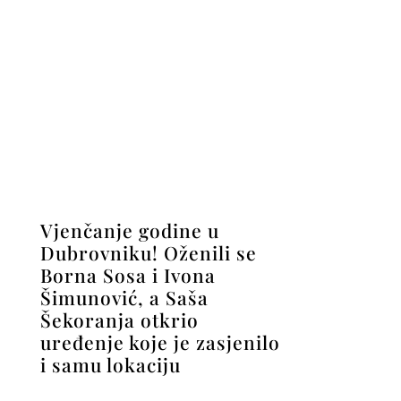
Vjenčanje godine u
Dubrovniku! Oženili se
Borna Sosa i Ivona
Šimunović, a Saša
Šekoranja otkrio
uređenje koje je zasjenilo
i samu lokaciju