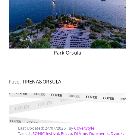
Park Orsula
Foto: TIRENA&ORSULA
Last Updated: 24/07/2025
By
CoverStyle
Tags:
4. SONIC festival
,
Bozzo
,
DJ Âme
,
Dubrovnik
,
Dyook
,