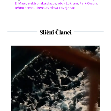
El Maar
,
elektronska glazba
,
otok Lokrum
,
Park Orsula
,
tehno scena
,
Tirena
,
tvrđava Lovrijenac
Slični Članci