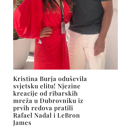
Kristina Burja oduševila
svjetsku elitu! Njezine
kreacije od ribarskih
mreža u Dubrovniku iz
prvih redova pratili
Rafael Nadal i LeBron
James