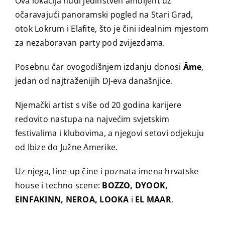
Ova lokacija nudi jedinstven ambijent uz
očaravajući panoramski pogled na Stari Grad,
otok Lokrum i Elafite, što je čini idealnim mjestom
za nezaboravan party pod zvijezdama.
Posebnu čar ovogodišnjem izdanju donosi
Âme
,
jedan od najtraženijih DJ-eva današnjice.
Njemački artist s više od 20 godina karijere
redovito nastupa na najvećim svjetskim
festivalima i klubovima, a njegovi setovi odjekuju
od Ibize do Južne Amerike.
Uz njega, line-up čine i poznata imena hrvatske
house i techno scene:
BOZZO, DYOOK,
EINFAKINN, NEROA, LOOKA
i
EL MAAR
.