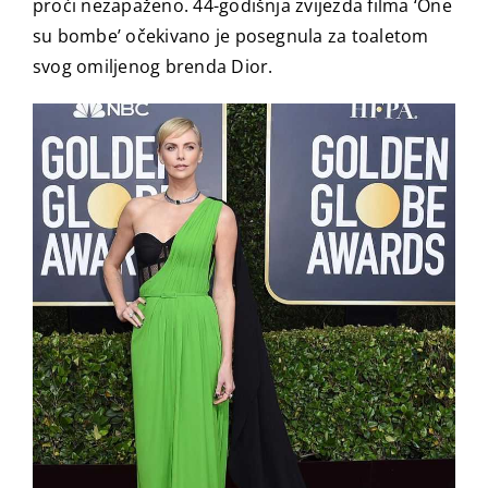
proći nezapaženo. 44-godišnja zvijezda filma ‘One
su bombe’ očekivano je posegnula za toaletom
svog omiljenog brenda Dior.