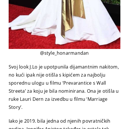
@style_honarmandan
Svoj look J.Lo je upotpunila dijamantnim nakitom,
no kući ipak nije otišla s kipićem za najbolju
sporednu ulogu u filmu ‘Prevarantice s Wall
Streeta’ za koju je bila nominirana. Ona je otišla u
ruke Lauri Dern za izvedbu u filmu ‘Marriage
Story’.
Iako je 2019. bila jedna od njenih povratničkih