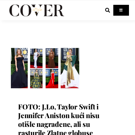
Skip
to
Toggle
Navigati
content
Home
Celebrity
Fashion
Beauty
FOTO: J.Lo, Taylor Swift i
Lifestyle
Jennifer Aniston kući nisu
otišle nagrađene, ali su
Out & About
rasturile Zlatne globuse