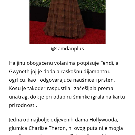
@samdanplus
Haljinu obogaćenu volanima potpisuje Fendi, a
Gwyneth joj je dodala raskošnu dijamantnu
ogrlicu, kao i odgovarajuće naušnice i prsten.
Kosu je također raspustila i začešljala prema
unatrag, dok je pri odabiru šminke igrala na kartu
prirodnosti.
Jedna od najbolje odjevenih dama Hollywooda,
glumica Charlize Theron, ni ovog puta nije mogla