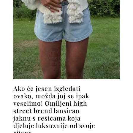
Ako će jesen izgledati
ovako, možda joj se ipak
veselimo! Omiljeni high
street brend lansirao
jaknu s resicama koja
djeluje luksuznije od svoje
cijene