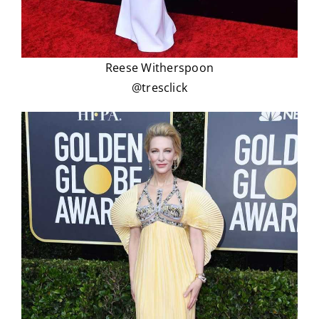
Reese Witherspoon
@tresclick