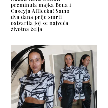
preminula majka Bena i
Caseyja Afflecka! Samo
dva dana prije smrti
ostvarila joj se najveća
životna želja