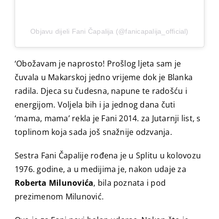
Objavu dijeli Fani Čapalija (@fanicapalija_official)
‘Obožavam je naprosto! Prošlog ljeta sam je
čuvala u Makarskoj jedno vrijeme dok je Blanka
radila. Djeca su čudesna, napune te radošću i
energijom. Voljela bih i ja jednog dana čuti
‘mama, mama’ rekla je Fani 2014. za Jutarnji list, s
toplinom koja sada još snažnije odzvanja.
Sestra Fani Čapalije rođena je u Splitu u kolovozu
1976. godine, a u medijima je, nakon udaje za
Roberta Milunovića
, bila poznata i pod
prezimenom Milunović.