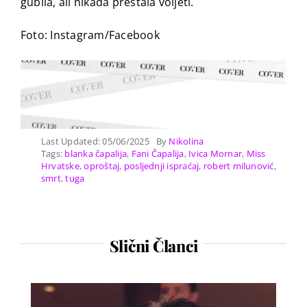
gubila, ali nikada prestala voljeti.
Foto: Instagram/Facebook
Last Updated: 05/06/2025
By
Nikolina
Tags:
blanka čapalija
,
Fani Čapalija
,
Ivica Mornar
,
Miss
Hrvatske
,
oproštaj
,
posljednji ispraćaj
,
robert milunović
,
smrt
,
tuga
Slični Članci