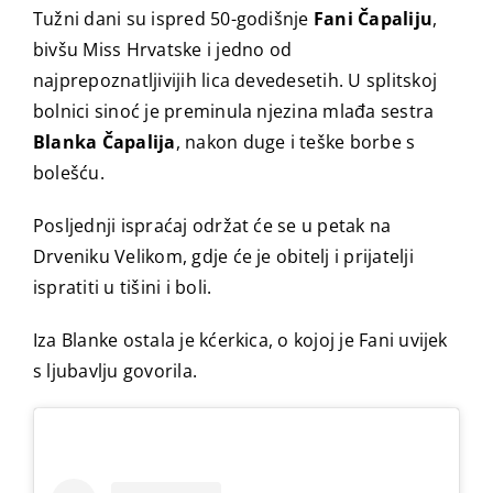
Tužni dani su ispred 50-godišnje
Fani Čapaliju
,
bivšu Miss Hrvatske i jedno od
najprepoznatljivijih lica devedesetih. U splitskoj
bolnici sinoć je preminula njezina mlađa sestra
Blanka Čapalija
, nakon duge i teške borbe s
bolešću.
Posljednji ispraćaj održat će se u petak na
Drveniku Velikom, gdje će je obitelj i prijatelji
ispratiti u tišini i boli.
Iza Blanke ostala je kćerkica, o kojoj je Fani uvijek
s ljubavlju govorila.