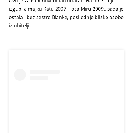
Ovo je za Fani novi bolan udarac. Nakon što je
izgubila majku Katu 2007. i oca Miru 2009., sada je
ostala i bez sestre Blanke, posljednje bliske osobe
iz obitelji.