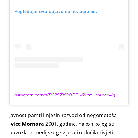
Pogledajte ovu objavu na Instagramu.
nstagram.com/p/DA29ZYOODPU/?utm_source=ig_embed&utm_campaign=loading” target=”_blank” rel=”noopener”>Objavu dijeli Fani Čapalija (@fanicapalija_official)
Javnost pamti i njezin razvod od nogometaša
Ivice Mornara
2001. godine, nakon kojeg se
povukla iz medijskog svijeta i odlučila živjeti