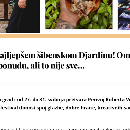
 najljepšem šibenskom Djardinu! Omil
ponudu, ali to nije sve…
grad i od 27. do 31. svibnja pretvara Perivoj Roberta 
estival donosi spoj glazbe, dobre hrane, kreativnih sad
ma, u hladu suncobrana i uz miris omiljenih zalogaja, od