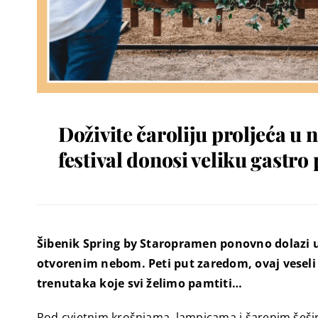
Doživite čaroliju proljeća u
festival donosi veliku gastro 
Šibenik Spring by Staropramen ponovno dolazi u 
otvorenim nebom. Peti put zaredom, ovaj veseli f
trenutaka koje svi želimo pamtiti…
Pod cvjetnim krošnjama, lampicama i šarenim šeširi