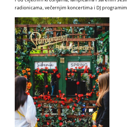
radionicama, večernjim koncertima i DJ programim