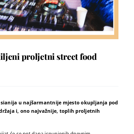
jeni proljetni street food
Visianija u najšarmantnije mjesto okupljanja pod
ržaja i, ono najvažnije, toplih proljetnih
vijat će se pet dana ispunjenih dnevnim