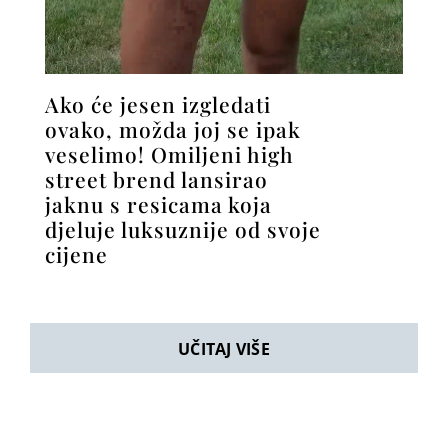
Ako će jesen izgledati
ovako, možda joj se ipak
veselimo! Omiljeni high
street brend lansirao
jaknu s resicama koja
djeluje luksuznije od svoje
cijene
UČITAJ VIŠE