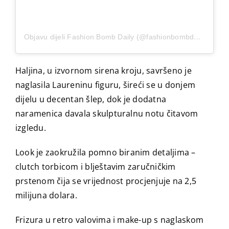
Objavu dijeli Fashion Bomb Daily (@fashionbombdaily)
Haljina, u izvornom sirena kroju, savršeno je
naglasila Laureninu figuru, šireći se u donjem
dijelu u decentan šlep, dok je dodatna
naramenica davala skulpturalnu notu čitavom
izgledu.
Look je zaokružila pomno biranim detaljima –
clutch torbicom i blještavim zaručničkim
prstenom čija se vrijednost procjenjuje na 2,5
milijuna dolara.
Frizura u retro valovima i make-up s naglaskom