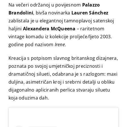
Na večeri održanoj u povijesnom
Palazzo
Brandolini
, bivša novinarka
Lauren Sánchez
zablistala je u elegantnoj tamnoplavoj satenskoj
haljini
Alexandera McQueena
– raritetnom
vintage komadu iz kolekcije proljeće/ljeto 2003.
godine pod nazivom
Irene
.
Kreacija s potpisom slavnog britanskog dizajnera,
poznata po svojoj umjetničkoj preciznosti i
dramatičnoj silueti, odabrana je s razlogom: maxi
duljina, asimetričan kroj i srebrni detalji u obliku
dijagonalno apliciranih perlica stvaraju siluetu
koja oduzima dah.