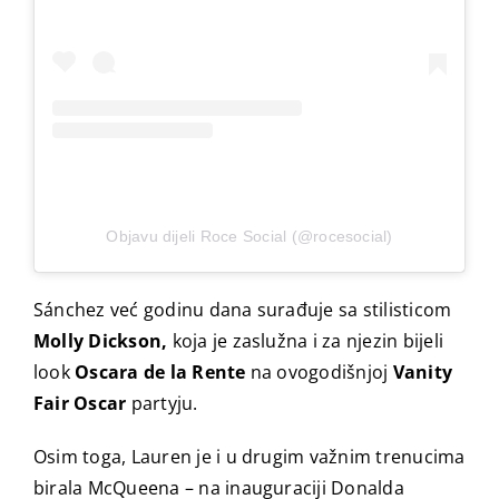
Objavu dijeli Roce Social (@rocesocial)
Sánchez već godinu dana surađuje sa stilisticom
Molly Dickson,
koja je zaslužna i za njezin bijeli
look
Oscara de la Rente
na ovogodišnjoj
Vanity
Fair Oscar
partyju.
Osim toga, Lauren je i u drugim važnim trenucima
birala McQueena – na inauguraciji Donalda