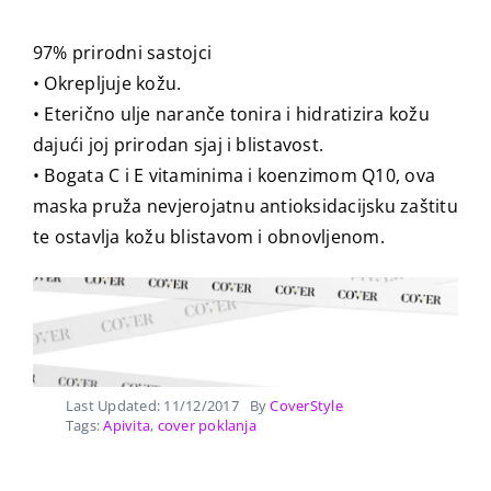
97% prirodni sastojci
• Okrepljuje kožu.
• Eterično ulje naranče tonira i hidratizira kožu
dajući joj prirodan sjaj i blistavost.
• Bogata C i E vitaminima i koenzimom Q10, ova
maska pruža nevjerojatnu antioksidacijsku zaštitu
te ostavlja kožu blistavom i obnovljenom.
Last Updated: 11/12/2017
By
CoverStyle
Tags:
Apivita
,
cover poklanja