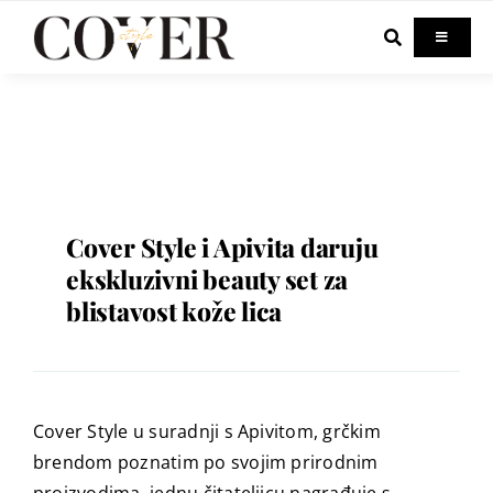
Skip
to
Toggle
Navigati
content
Home
Celebrity
Fashion
Cover Style i Apivita daruju
ekskluzivni beauty set za
blistavost kože lica
Beauty
Lifestyle
Cover Style u suradnji s Apivitom, grčkim
Out & About
brendom poznatim po svojim prirodnim