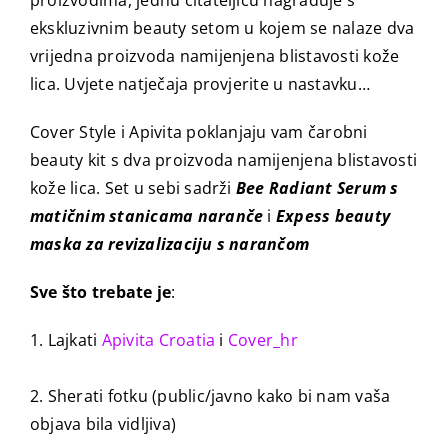
proizvodima, jednu čitateljicu nagrađuje s
ekskluzivnim beauty setom u kojem se nalaze dva
vrijedna proizvoda namijenjena blistavosti kože
lica. Uvjete natječaja provjerite u nastavku…
Cover Style i Apivita poklanjaju vam čarobni
beauty kit s dva proizvoda namijenjena blistavosti
kože lica. Set u sebi sadrži
Bee Radiant Serum s
matičnim stanicama naranče
i
Expess beauty
maska za revizalizaciju s narančom
Sve što trebate je
:
1. Lajkati
Apivita Croatia
i
Cover_hr
2. Sherati fotku (public/javno kako bi nam vaša
objava bila vidljiva)