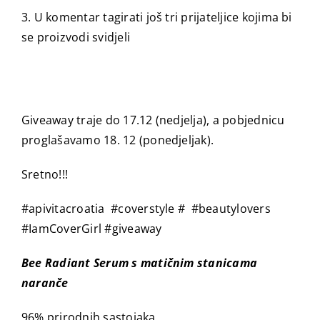
3. U komentar tagirati još tri prijateljice kojima bi
se proizvodi svidjeli
Giveaway traje do 17.12 (nedjelja), a pobjednicu
proglašavamo 18. 12 (ponedjeljak).
Sretno!!!
#apivitacroatia #coverstyle # #beautylovers
#IamCoverGirl #giveaway
Bee Radiant Serum s matičnim stanicama
naranče
96% prirodnih sastojaka