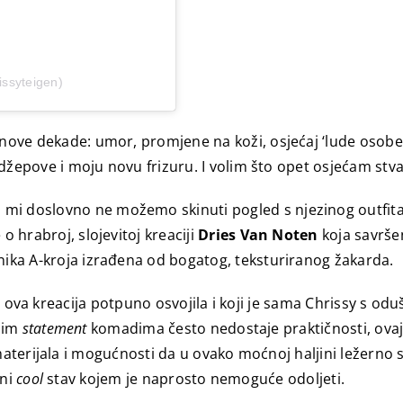
issyteigen)
e nove dekade: umor, promjene na koži, osjećaj ‘lude osobe
m džepove i moju novu frizuru. I volim što opet osjećam stvar
i doslovno ne možemo skinuti pogled s njezinog outfita. Ha
o hrabroj, slojevitoj kreaciji
Dries Van Noten
koja savrše
unika A-kroja izrađena od bogatog, teksturiranog žakarda.
e ova kreacija potpuno osvojila i koji je sama Chrissy s odu
nim
statement
komadima često nedostaje praktičnosti, ovaj 
aterijala i mogućnosti da u ovako moćnoj haljini ležerno 
vni
cool
stav kojem je naprosto nemoguće odoljeti.