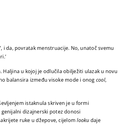
’, i da, povratak menstruacije. No, unatoč svemu
i.’
ljina u kojoj je odlučila obilježiti ulazak u novu
no balansira između visoke mode i onog
cool
,
ševljenjem istaknula skriven je u formi
genijalni dizajnerski potez donosi
sakrijete ruke u džepove, cijelom
looku
daje