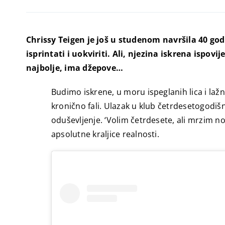
Chrissy Teigen je još u studenom navršila 40 god
isprintati i uokviriti. Ali, njezina iskrena ispov
najbolje, ima džepove…
Budimo iskrene, u moru ispeglanih lica i l
kronično fali. Ulazak u klub četrdesetogodiš
oduševljenje. ‘Volim četrdesete, ali mrzim no
apsolutne kraljice realnosti.