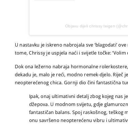
Objavu dijeli chrissy teigen (@chr
U nastavku je iskreno nabrojala sve ‘blagodati’ ov
tome, Chrissy je uspjela naći i svijetle točke: ‘Voli
Dok ona ležerno nabraja hormonalne rolerkostere, m
dekadu je, malo je reći, modno remek-djelo. Riječ je 
neopterećenog chica. Gornji dio čini fantastična t
Ipak, onaj ultimativni detalj zbog kojeg nas j
džepova. U modnom svijetu, gdje glamuroz
fantastičan balans. Spoj raskošnog, teškog m
onu savršeno neopterećenu vibru i ultimati