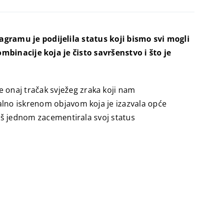
agramu je podijelila status koji bismo svi mogli
ombinacije koja je čisto savršenstvo i što je
e onaj tračak svježeg zraka koji nam
talno iskrenom objavom koja je izazvala opće
 još jednom zacementirala svoj status