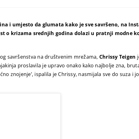
ina i umjesto da glumata kako je sve savršeno, na Inst
ijest o krizama srednjih godina dolazi u pratnji modne k
ažnog savršenstva na društvenim mrežama,
Chrissy Teigen
j
njakinja proslavila je upravo onako kako najbolje zna, bru
ćno znojenje’, ispalila je Chrissy, nasmijala sve do suza i