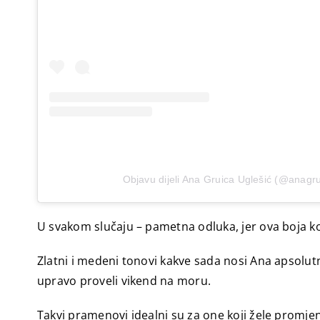
Objavu dijeli Ana Gruica Uglešić (@anagru
U svakom slučaju – pametna odluka, jer ova boja ko
Zlatni i medeni tonovi kakve sada nosi Ana apsolutni
upravo proveli vikend na moru.
Takvi pramenovi idealni su za one koji žele promjenu