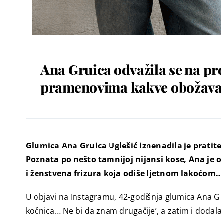
Ana Gruica odvažila se na pro
pramenovima kakve obožavaj
Glumica Ana Gruica Uglešić iznenadila je pratite
Poznata po nešto tamnijoj nijansi kose, Ana je 
i ženstvena frizura koja odiše ljetnom lakoćom
U objavi na Instagramu, 42-godišnja glumica Ana Gr
kočnica… Ne bi da znam drugačije’, a zatim i dodala: