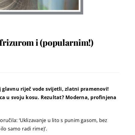
 frizurom i (popularnim!)
glavnu riječ vode svijetli, zlatni pramenovi!
nca u svoju kosu. Rezultat? Moderna, profinjena
ručila: ‘Uklizavanje u lito s punim gasom, bez
ilo samo radi rime)’.