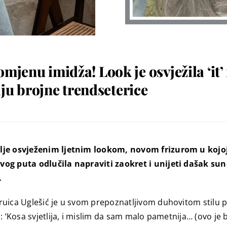
mjenu imidža! Look je osvježila ‘it’
u brojne trendseterice
lje osvježenim ljetnim lookom, novom frizurom u kojoj 
ovog puta odlučila napraviti zaokret i unijeti dašak su
…
uica Uglešić je u svom prepoznatljivom duhovitom stilu po
 ‘Kosa svjetlija, i mislim da sam malo pametnija… (ovo je b