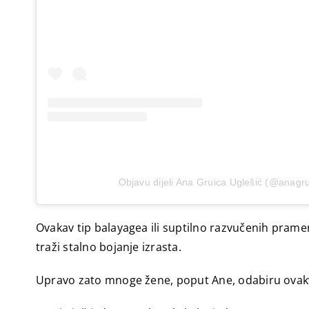
Objavu dijeli Ana Gruica Uglešić (@anagru
Ovakav tip balayagea ili suptilno razvučenih prameno
traži stalno bojanje izrasta.
Upravo zato mnoge žene, poput Ane, odabiru ovakv