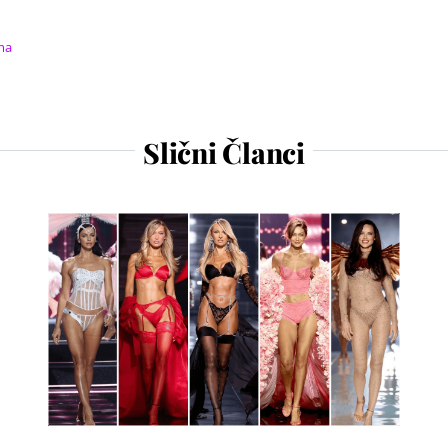
ma
Slični Članci