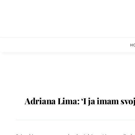
Skip
to
content
H
Adriana Lima: ‘I ja imam svoj