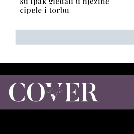
su ipak gledali u njezine
cipele i torbu