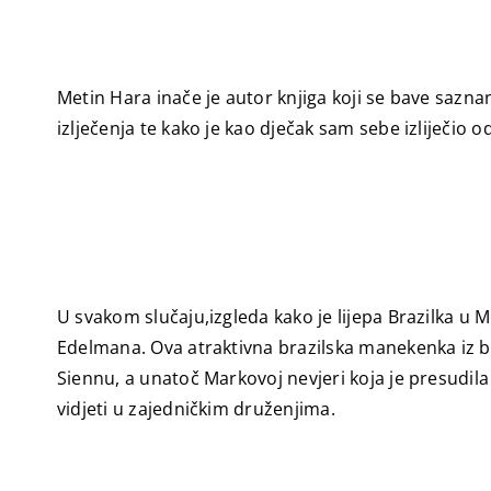
Metin Hara inače je autor knjiga koji se bave sazn
izlječenja te kako je kao dječak sam sebe izliječio o
U svakom slučaju,izgleda kako je lijepa Brazilka u
Edelmana. Ova atraktivna brazilska manekenka iz b
Siennu, a unatoč Markovoj nevjeri koja je presudil
vidjeti u zajedničkim druženjima.