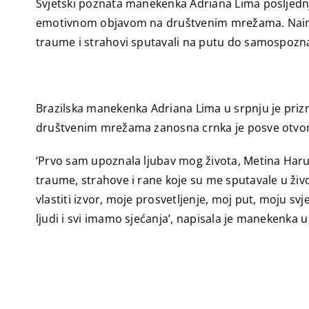
Svjetski poznata manekenka Adriana Lima posljednjih
emotivnom objavom na društvenim mrežama. Naime, j
traume i strahovi sputavali na putu do samospozn
Brazilska manekenka Adriana Lima u srpnju je priz
društvenim mrežama zanosna crnka je posve otvorila
‘Prvo sam upoznala ljubav mog života, Metina Haru, k
traume, strahove i rane koje su me sputavale u živo
vlastiti izvor, moje prosvetljenje, moj put, moju svj
ljudi i svi imamo sjećanja’, napisala je manekenka u