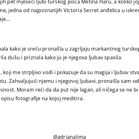
 pet mjeseci ljubi turskog pisca Metina Haru, a koliko joj
edna od najpoznatijih Victoria Secret anđelica u iskren
aje…
nala kako je sreću pronašla u zagrljaju markantnog tursko
 dušu i priznala kako ju je njegova ljubav spasila.
oji me strpljivo vodi i pokazuje da su magija i ljubav stva
tu. Zahvaljujući njemu i njegovoj ljubavi, pronašla sam se
esnost. Moram reći da da put nije lagan, ali ničega se ne bi
 opisu fotografije na kojoj meditira.
@adrianalima