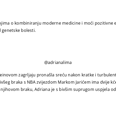
anjima o kombiniranju moderne medicine i moći pozitivne e
d genetske bolesti.
@adrianalima
 Meinovom zagrljaju pronašla sreću nakon kratke i turbul
ivšeg braka s NBA zvijezdom Markom Jarićem ima dvije kć
a njihovom braku, Adriana je s bivšim suprugom uspjela odr