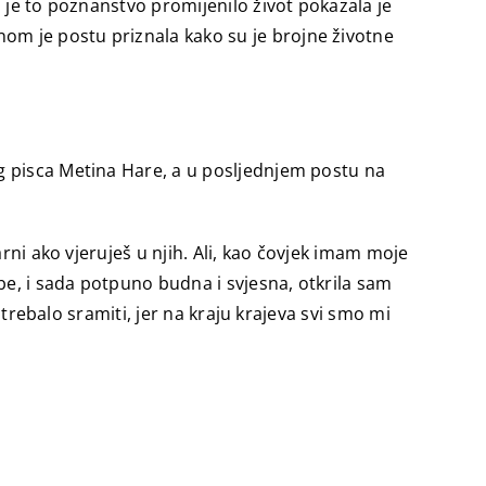
 je to poznanstvo promijenilo život pokazala je
om je postu priznala kako su je brojne životne
g pisca Metina Hare, a u posljednjem postu na
rni ako vjeruješ u njih. Ali, kao čovjek imam moje
be, i sada potpuno budna i svjesna, otkrila sam
 trebalo sramiti, jer na kraju krajeva svi smo mi