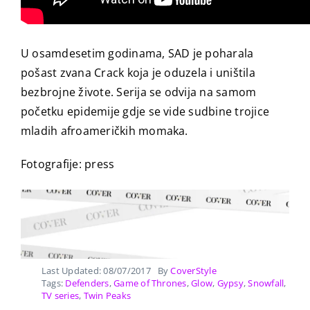
U osamdesetim godinama, SAD je poharala
pošast zvana Crack koja je oduzela i uništila
bezbrojne živote. Serija se odvija na samom
početku epidemije gdje se vide sudbine trojice
mladih afroameričkih momaka.
Fotografije: press
Last Updated: 08/07/2017
By
CoverStyle
Tags:
Defenders
,
Game of Thrones
,
Glow
,
Gypsy
,
Snowfall
,
TV series
,
Twin Peaks