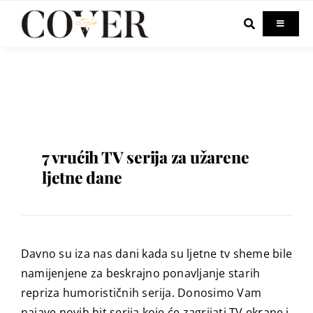
Skip
to
Toggle
Navigati
content
Home
Celebrity
Fashion
7 vrućih TV serija za užarene
ljetne dane
Beauty
Lifestyle
Davno su iza nas dani kada su ljetne tv sheme bile
namijenjene za beskrajno ponavljanje starih
Out & About
repriza humorističnih serija. Donosimo Vam
najave novih hit serija koje će zagrijati TV ekrane i