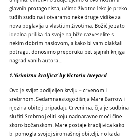
glavnih protagonista, učimo životne lekcije preko
tuđih sudbina i otvaramo neke druge vidike za
nova poglavlja u vlastitim životima. Božić je zato
idealna prilika da svoje najbiže razveselite s
nekim dobrim naslovom, a kako bi vam olakšali
potragu, donosimo preporuku pet sjajnih knjiga
nagrađivanih autora…
1.’Grimizna kraljica’ by Victoria Aveyard
Ovo je svijet podijeljen krvlju – crvenom i
srebrnom. Sedamnaestogodišnja Mare Barrow i
njezina obitelj pripadaju Crvenima, čija je sudbina
služiti Srebrnoj eliti koju nadnaravne moći čine
skoro božanskom. Mare postaje kradljivica kako
bi pomogla svojoj siromašnoj obitelji, no kada