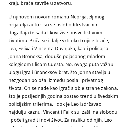
kraju braća završe u zatvoru.
U njihovom novom romanu Neprijatelj mog
prijatelja autori su se oslobodili stvarnih
događaja te sada likovi žive posve fiktivnim
životima. Priča se i dalje vrti oko trojice braće,
Lea, Felixa i Vincenta Duvnjaka, kao i policajca
Johna Broncksa, doduše pojačanog mladom
kolegicom Elisom Cuesta. No, ovoga puta važnu
ulogu igra i Broncksov brat, što Johna stavlja u
nezgodan položaj između posla i privatnog
života. On se nađe kao igrač s obje strane zakona,
što je posljednjih godina postao trend u švedskim
policijskim trilerima. I dok je Leo izdržavao
najdulju kaznu, Vincent i Felix su izašli na slobodu
i počeli graditi novi život. Za razliku od njih, Leo