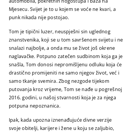
automobila, pokretnih nogostupa i baza na
Mjesecu. Svijet je to u kojem se voće ne kvari, a
punk nikada nije postojao.
Tom je tipični luzer, neuspješni sin uglednog
znanstvenika, koji se u tom savršenom svijetu i ne
snalazi najbolje, a onda mu se život još okrene
naglavačke. Potpuno zatečen sudbinom koja ga je
snašla, Tom donosi nepromišljenu odluku koja će
drastično promijeniti ne samo njegov život, već i
samo tkanje svemira. Zbog nezgode tijekom
putovanja kroz vrijeme, Tom se nađe u pogrešnoj
2016. godini, u našoj stvarnosti koja je za njega
potpuna nepoznanica.
Ipak, kada upozna iznenađujuće divne verzije
svoje obitelji, karijere i žene u koju se zaljubio,