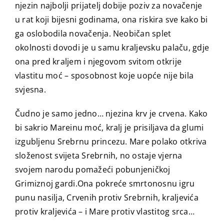
njezin najbolji prijatelj dobije poziv za novačenje
u rat koji bijesni godinama, ona riskira sve kako bi
ga oslobodila novačenja. Neobičan splet
okolnosti dovodi je u samu kraljevsku palaču, gdje
ona pred kraljem i njegovom svitom otkrije
vlastitu moć – sposobnost koje uopće nije bila
svjesna.
Čudno je samo jedno… njezina krv je crvena. Kako
bi sakrio Mareinu moć, kralj je prisiljava da glumi
izgubljenu Srebrnu princezu. Mare polako otkriva
složenost svijeta Srebrnih, no ostaje vjerna
svojem narodu pomažeći pobunjeničkoj
Grimiznoj gardi.Ona pokreće smrtonosnu igru
punu nasilja, Crvenih protiv Srebrnih, kraljevića
protiv kraljevića – i Mare protiv vlastitog srca…