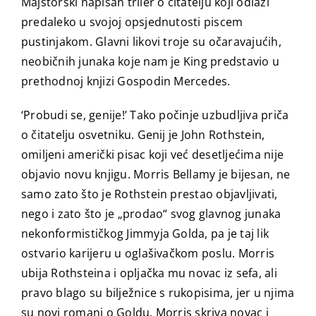
Majstorski napisan triler o čitatelju koji odlazi
predaleko u svojoj opsjednutosti piscem
pustinjakom. Glavni likovi troje su očaravajućih,
neobičnih junaka koje nam je King predstavio u
prethodnoj knjizi Gospodin Mercedes.
‘Probudi se, genije!’ Tako počinje uzbudljiva priča
o čitatelju osvetniku. Genij je John Rothstein,
omiljeni američki pisac koji već desetljećima nije
objavio novu knjigu. Morris Bellamy je bijesan, ne
samo zato što je Rothstein prestao objavljivati,
nego i zato što je „prodao“ svog glavnog junaka
nekonformističkog Jimmyja Golda, pa je taj lik
ostvario karijeru u oglašivačkom poslu. Morris
ubija Rothsteina i opljačka mu novac iz sefa, ali
pravo blago su bilježnice s rukopisima, jer u njima
su novi romani o Goldu. Morris skriva novac i