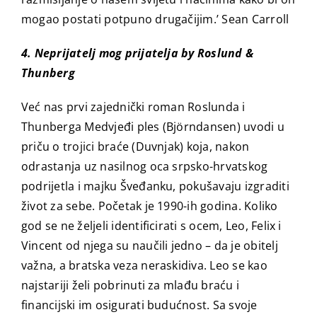
mogao postati potpuno drugačijim.’ Sean Carroll
4. Neprijatelj mog prijatelja by Roslund &
Thunberg
Već nas prvi zajednički roman Roslunda i
Thunberga Medvjeđi ples (Björndansen) uvodi u
priču o trojici braće (Duvnjak) koja, nakon
odrastanja uz nasilnog oca srpsko-hrvatskog
podrijetla i majku Šveđanku, pokušavaju izgraditi
život za sebe. Početak je 1990-ih godina. Koliko
god se ne željeli identificirati s ocem, Leo, Felix i
Vincent od njega su naučili jedno – da je obitelj
važna, a bratska veza neraskidiva. Leo se kao
najstariji želi pobrinuti za mlađu braću i
financijski im osigurati budućnost. Sa svoje