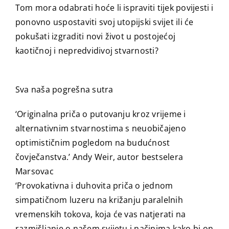
Tom mora odabrati hoće li ispraviti tijek povijesti i
ponovno uspostaviti svoj utopijski svijet ili će
pokušati izgraditi novi život u postojećoj
kaotičnoj i nepredvidivoj stvarnosti?
Sva naša pogrešna sutra
‘Originalna priča o putovanju kroz vrijeme i
alternativnim stvarnostima s neuobičajeno
optimističnim pogledom na budućnost
čovječanstva.’ Andy Weir, autor bestselera
Marsovac
‘Provokativna i duhovita priča o jednom
simpatičnom luzeru na križanju paralelnih
vremenskih tokova, koja će vas natjerati na
razmišljanje o našem svijetu i načinima kako bi on