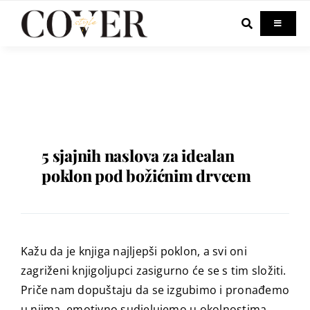
Skip
to
Toggle
Navigati
content
Home
Celebrity
Fashion
5 sjajnih naslova za idealan
poklon pod božićnim drvcem
Beauty
Lifestyle
Kažu da je knjiga najljepši poklon, a svi oni
zagriženi knjigoljupci zasigurno će se s tim složiti.
Out & About
Priče nam dopuštaju da se izgubimo i pronađemo
u njima, emotivno sudjelujemo u okolnostima