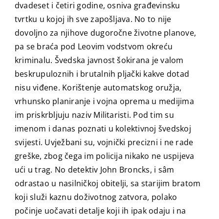
dvadeset i četiri godine, osniva građevinsku
tvrtku u kojoj ih sve zapošljava. No to nije
dovoljno za njihove dugoročne životne planove,
pa se braća pod Leovim vodstvom okreću
kriminalu. Švedska javnost šokirana je valom
beskrupuloznih i brutalnih pljački kakve dotad
nisu viđene. Korištenje automatskog oružja,
vrhunsko planiranje i vojna oprema u medijima
im priskrbljuju naziv Militaristi. Pod tim su
imenom i danas poznati u kolektivnoj švedskoj
svijesti. Uvježbani su, vojnički precizni i ne rade
greške, zbog čega im policija nikako ne uspijeva
ući u trag. No detektiv John Broncks, i sâm
odrastao u nasilničkoj obitelji, sa starijim bratom
koji služi kaznu doživotnog zatvora, polako
počinje uočavati detalje koji ih ipak odaju i na