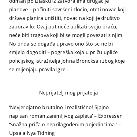
odmah po izlasku iz zatvora ima drugačije
planove – počiniti savršeni zločin, oteti novac koji
država planira uništiti, novac na koji je društvo
zaboravilo. Ovaj put neće uplitati svoju braću,
neće biti tragova koji bi se mogli povezati s njim.
No onda se događa upravo ono što se ne bi
smjelo dogoditi – pogreška koja u priču upliće
policijskog istražitelja Johna Broncksa i zbog koje
se mijenjaju pravila igre…
Neprijatelj mog prijatelja
‘Nevjerojatno brutalno i realistično! Sjajno
napisan roman zanimljivog zapleta’ – Expressen
‘Snažna priča o neprilagođenim pojedincima.’ –
Upsala Nya Tidning