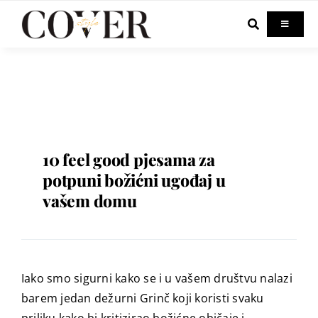
Skip
to
Toggle
Navigati
content
Home
Celebrity
Fashion
10 feel good pjesama za
potpuni božićni ugođaj u
vašem domu
Beauty
Lifestyle
Iako smo sigurni kako se i u vašem društvu nalazi
Out & About
barem jedan dežurni Grinč koji koristi svaku