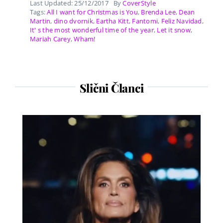
Last Updated: 25/12/2017
By
CoverStyle
Tags:
All I want for Christmas is You
,
Brenda Lee
,
Dean
Martin
,
dino dvornik
,
Eartha Kitt
,
Fantomi
,
Feliz Navidad
,
It' s the most wonderful time of the year
,
Let it snow
,
Mariah Carey
,
Wham!
Slični Članci