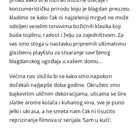
priliku kako bi kritizirao božićne običaje i
konzumerističku prirodu koju je blagdan preuzeo,
kladimo se kako čak ni najzeleniji mrgud ne može
odoljeti veselim tonovima božićnih klasika koji
bude toplinu, radost i želju za zajedništvom. Za
vas smo stoga u nastavku pripremili ultimativnu
glazbenu playlistu za stvaranje savršenog
blagdanskog ugođaja u vašem domu…
Većina nas složila bi se kako smo napokon
dočekali najljepše doba godine. Okruženi smo
bajkovitim uličnim dekoracijama, ulicama se šire
slatke arome kolača i kuhanog vina, sve je puno
jelki i ukrasa, a ne smeta nam čak ni tisućito
repriziranje filmova iz serijala ‘Sam u kući’.